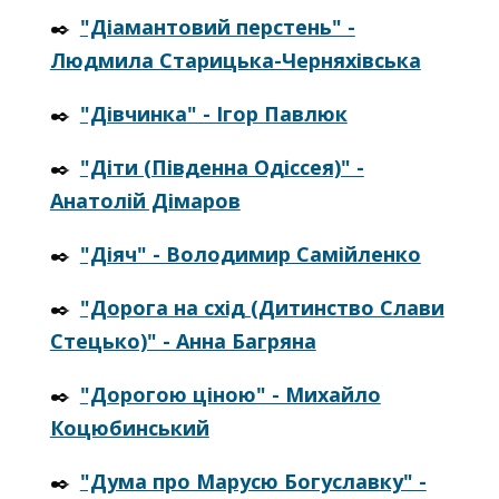
✒️
"Діамантовий перстень" -
Людмила Старицька-Черняхівська
✒️
"Дівчинка" - Ігор Павлюк
✒️
"Діти (Південна Одіссея)" -
Анатолій Дімаров
✒️
"Діяч" - Володимир Самійленко
✒️
"Дорога на схід (Дитинство Слави
Стецько)" - Анна Багряна
✒️
"Дорогою ціною" - Михайло
Коцюбинський
✒️
"Дума про Марусю Богуславку" -