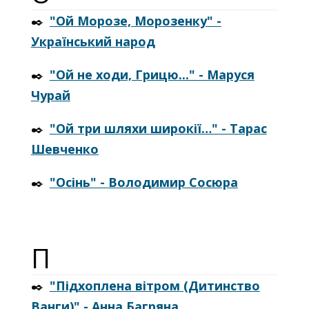
✒️
"Ой Морозе, Морозенку" -
Український народ
✒️
"Ой не ходи, Грицю..." - Маруся
Чурай
✒️
"Ой три шляхи широкії…" - Тарас
Шевченко
✒️
"Осінь" - Володимир Сосюра
П
✒️
"Підхоплена вітром (Дитинство
Ванги)" - Анна Багряна