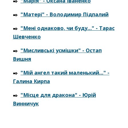
✒️
"Марія" - Оксана Іваненко
✒️
"Матері" - Володимир Підпалий
✒️
"Мені однаково, чи буду…" - Тарас
Шевченко
✒️
"Мисливські усмішки" - Остап
Вишня
✒️
"Мій ангел такий маленький..." -
Галина Кирпа
✒️
"Місце для дракона" - Юрій
Винничук