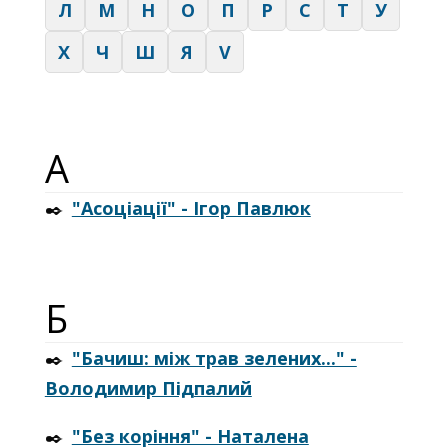
Л
М
Н
О
П
Р
С
Т
У
Х
Ч
Ш
Я
V
А
✒️
"Асоціації" - Ігор Павлюк
Б
✒️
"Бачиш: між трав зелених..." -
Володимир Підпалий
✒️
"Без коріння" - Наталена