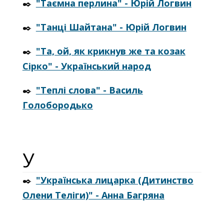
✒️
"Таємна перлина" - Юрій Логвин
✒️
"Танці Шайтана" - Юрій Логвин
✒️
"Та, ой, як крикнув же та козак
Сірко" - Український народ
✒️
"Теплі слова" - Василь
Голобородько
У
✒️
"Українська лицарка (Дитинство
Олени Теліги)" - Анна Багряна