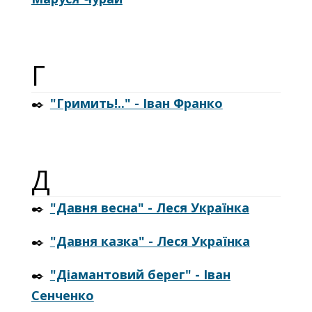
Г
✒️
"Гримить!.." - Іван Франко
Д
✒️
"Давня весна" - Леся Українка
✒️
"Давня казка" - Леся Українка
✒️
"Діамантовий берег" - Іван
Сенченко