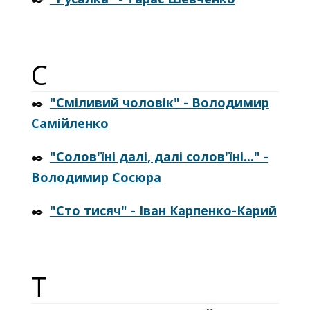
С
✒️
"Сміливий чоловік" - Володимир
Самійленко
✒️
"Солов'їні далі, далі солов'їні..." -
Володимир Сосюра
✒️
"Сто тисяч" - Іван Карпенко-Карий
Т