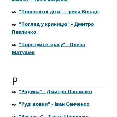
✒️
"Повнолітні діти" - Ірина Вільде
✒️
"Погляд у криницю" - Дмитро
Павличко
✒️
"Порятуйте красу" - Олена
Матушек
Р
✒️
"Родина" - Дмитро Павличко
✒️
"Руді вовки" - Іван Сенченко
✒️
"Русалка" - Тарас Шевченко