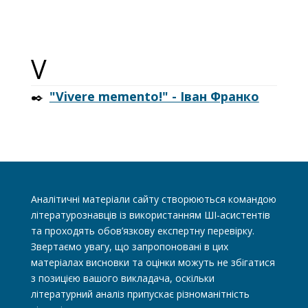
V
✒️
"Vivere memento!" - Іван Франко
Аналітичні матеріали сайту створюються командою
літературознавців із використанням ШІ-асистентів
та проходять обов’язкову експертну перевірку.
Звертаємо увагу, що запропоновані в цих
матеріалах висновки та оцінки можуть не збігатися
з позицією вашого викладача, оскільки
літературний аналіз припускає різноманітність