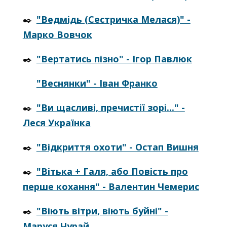
✒️
"Ведмідь (Сестричка Мелася)" -
Марко Вовчок
✒️
"Вертатись пізно" - Ігор Павлюк
"Веснянки" - Іван Франко
✒️
"Ви щасливі, пречистії зорі..." -
Леся Українка
✒️
"Відкриття охоти" - Остап Вишня
✒️
"Вітька + Галя, або Повість про
перше кохання" - Валентин Чемерис
✒️
"Віють вітри, віють буйні" -
Маруся Чурай