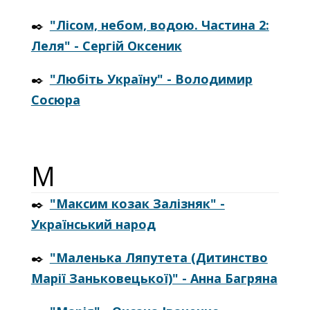
✒️
"Лісом, небом, водою. Частина 2:
Леля" - Сергій Оксеник
✒️
"Любіть Україну" - Володимир
Сосюра
М
✒️
"Максим козак Залізняк" -
Український народ
✒️
"Маленька Ляпутета (Дитинство
Марії Заньковецької)" - Анна Багряна