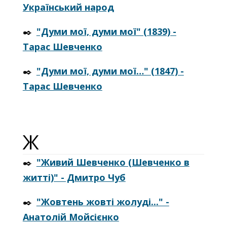
Український народ
✒️
"Думи мої, думи мої" (1839) -
Тарас Шевченко
✒️
"Думи мої, думи мої…" (1847) -
Тарас Шевченко
Ж
✒️
"Живий Шевченко (Шевченко в
житті)" - Дмитро Чуб
✒️
"Жовтень жовті жолуді..." -
Анатолій Мойсієнко