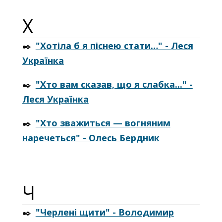
Х
✒️
"Хотіла б я піснею стати…" - Леся
Українка
✒️
"Хто вам сказав, що я слабка..." -
Леся Українка
✒️
"Хто зважиться — вогняним
наречеться" - Олесь Бердник
Ч
✒️
"Черлені щити" - Володимир