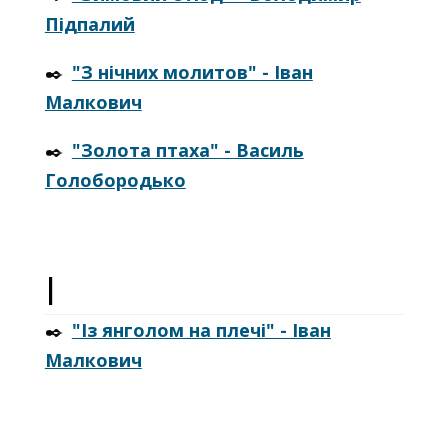
Підпалий
✒️
"З нічних молитов" - Іван
Малкович
✒️
"Золота птаха" - Василь
Голобородько
І
✒️
"Із янголом на плечі" - Іван
Малкович