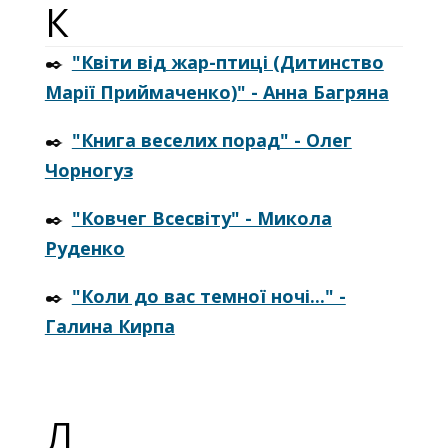
К
✒️
"Квіти від жар-птиці (Дитинство
Марії Приймаченко)" - Анна Багряна
✒️
"Книга веселих порад" - Олег
Чорногуз
✒️
"Ковчег Всесвіту" - Микола
Руденко
✒️
"Коли до вас темної ночі..." -
Галина Кирпа
Л