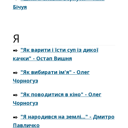
Бічуя
Я
✒️
"Як варити і їсти суп із дикої
качки" - Остап Вишня
✒️
"Як вибирати ім'я" - Олег
Чорногуз
✒️
"Як поводитися в кіно" - Олег
Чорногуз
✒️
"Я народився на землі..." - Дмитро
Павличко