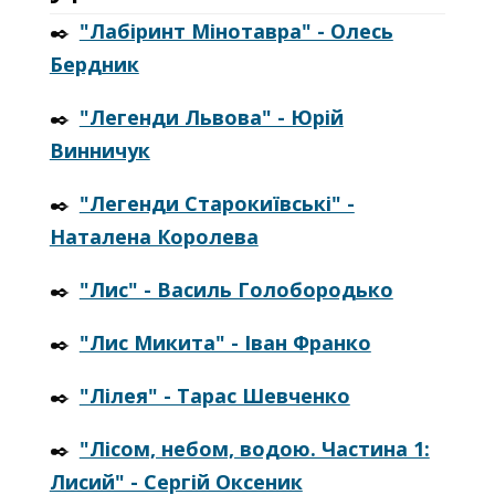
✒️
"Лабіринт Мінотавра" - Олесь
Бердник
✒️
"Легенди Львова" - Юрій
Винничук
✒️
"Легенди Старокиївські" -
Наталена Королева
✒️
"Лис" - Василь Голобородько
✒️
"Лис Микита" - Іван Франко
✒️
"Лілея" - Тарас Шевченко
✒️
"Лісом, небом, водою. Частина 1:
Лисий" - Сергій Оксеник