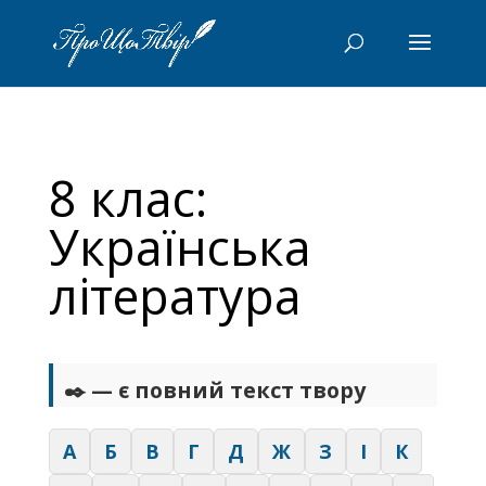
8 клас:
Українська
література
✒️ — є повний текст твору
А
Б
В
Г
Д
Ж
З
І
К