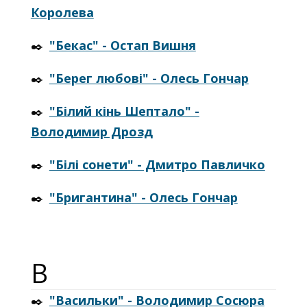
Королева
✒️
"Бекас" - Остап Вишня
✒️
"Берег любові" - Олесь Гончар
✒️
"Білий кінь Шептало" -
Володимир Дрозд
✒️
"Білі сонети" - Дмитро Павличко
✒️
"Бригантина" - Олесь Гончар
В
✒️
"Васильки" - Володимир Сосюра