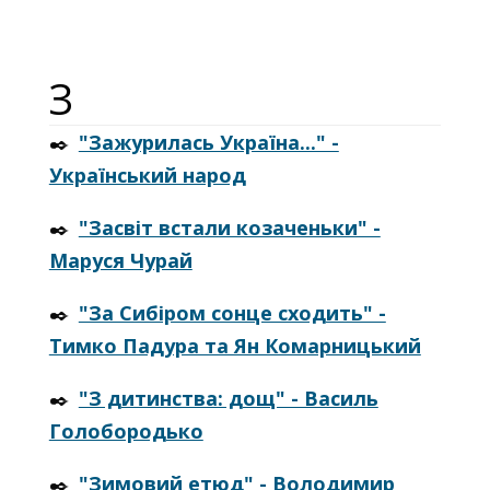
З
✒️
"Зажурилась Україна..." -
Український народ
✒️
"Засвіт встали козаченьки" -
Маруся Чурай
✒️
"За Сибіром сонце сходить" -
Тимко Падура та Ян Комарницький
✒️
"З дитинства: дощ" - Василь
Голобородько
✒️
"Зимовий етюд" - Володимир