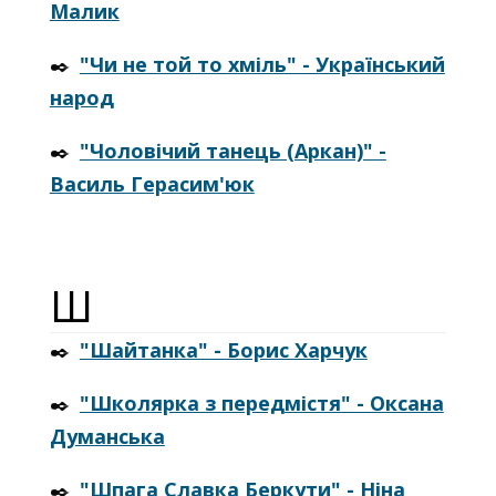
Малик
✒️
"Чи не той то хміль" - Український
народ
✒️
"Чоловічий танець (Аркан)" -
Василь Герасим'юк
Ш
✒️
"Шайтанка" - Борис Харчук
✒️
"Школярка з передмістя" - Оксана
Думанська
✒️
"Шпага Славка Беркути" - Ніна