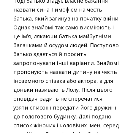
Тоді батько згадує власне бажання
назвати сина Тимофієм на честь
батька, який загинув на початку війни.
Однак знайомі так само висміюють і
це ім’я, лякаючи батька майбутніми
балачками й осудом людей. Поступово
батько здається й просить
запропонувати інші варіанти. Знайомі
пропонують назвати дитину на честь
іноземного співака або актора, а для
доньки називають Лолу. Після цього
оповідач радить не сперечатися,
узяти список і передати його дружині
до пологового будинку. Далі подано
список жіночих і чоловічих імен, серед