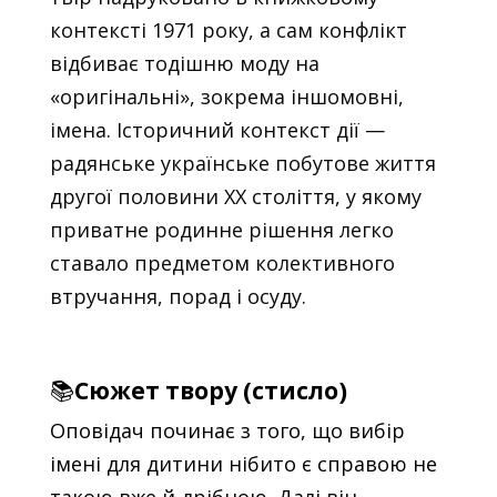
контексті 1971 року, а сам конфлікт
відбиває тодішню моду на
«оригінальні», зокрема іншомовні,
імена. Історичний контекст дії —
радянське українське побутове життя
другої половини XX століття, у якому
приватне родинне рішення легко
ставало предметом колективного
втручання, порад і осуду.
📚
Сюжет твору (стисло)
Оповідач починає з того, що вибір
імені для дитини нібито є справою не
такою вже й дрібною. Далі він