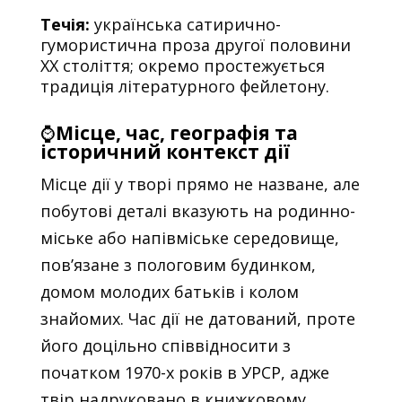
Течія:
українська сатирично-
гумористична проза другої половини
XX століття; окремо простежується
традиція літературного фейлетону.
⌚
Місце, час, географія та
історичний контекст дії
Місце дії у творі прямо не назване, але
побутові деталі вказують на родинно-
міське або напівміське середовище,
пов’язане з пологовим будинком,
домом молодих батьків і колом
знайомих. Час дії не датований, проте
його доцільно співвідносити з
початком 1970-х років в УРСР, адже
твір надруковано в книжковому