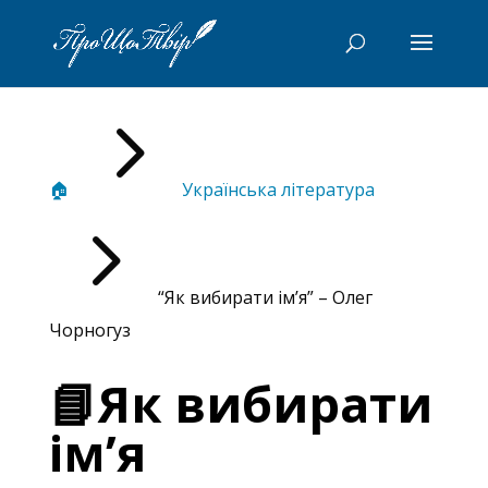
5
🏠
Українська література
5
“Як вибирати ім’я” – Олег
Чорногуз
📘Як вибирати
ім’я