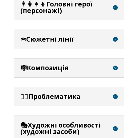
👨‍👩‍👧‍👦Головні герої
(персонажі)
♒Сюжетні лінії
🎼Композиція
⛓️‍💥Проблематика
🎭Художні особливості
(художні засоби)