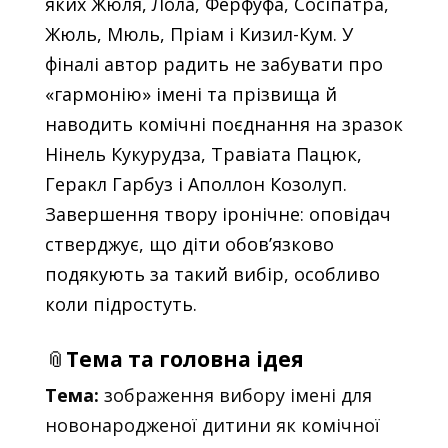
яких Жюля, Лола, Ферфуфа, Сосіпатра,
Жюль, Мюль, Пріам і Кизил-Кум. У
фіналі автор радить не забувати про
«гармонію» імені та прізвища й
наводить комічні поєднання на зразок
Нінель Кукурудза, Травіата Пацюк,
Геракл Гарбуз і Аполлон Козолуп.
Завершення твору іронічне: оповідач
стверджує, що діти обов’язково
подякують за такий вибір, особливо
коли підростуть.
📎
Тема та головна ідея
Тема:
зображення вибору імені для
новонародженої дитини як комічної