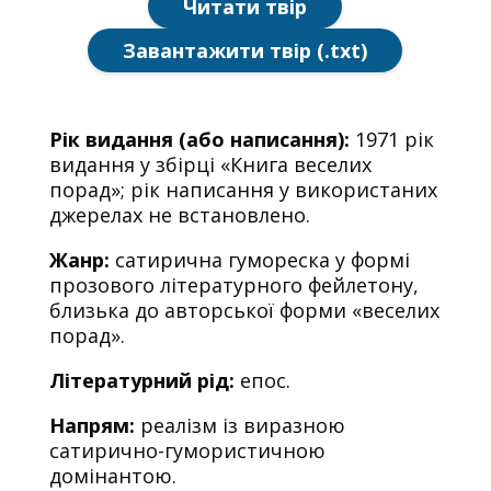
Читати твір
Завантажити твір (.txt)
Рік видання (або написання):
1971 рік
видання у збірці «Книга веселих
порад»; рік написання у використаних
джерелах не встановлено.
Жанр:
сатирична гумореска у формі
прозового літературного фейлетону,
близька до авторської форми «веселих
порад».
Літературний рід:
епос.
Напрям:
реалізм із виразною
сатирично-гумористичною
домінантою.