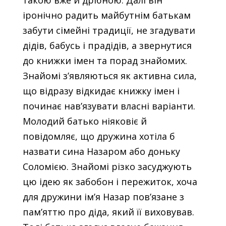
іронічно радить майбутнім батькам
забути сімейні традиції, не згадувати
дідів, бабусь і прадідів, а звернутися
до книжки імен та порад знайомих.
Знайомі з’являються як активна сила,
що відразу відкидає книжку імен і
починає нав’язувати власні варіанти.
Молодий батько ніяковіє й
повідомляє, що дружина хотіла б
назвати сина Назаром або доньку
Соломією. Знайомі різко засуджують
цю ідею як забобон і пережиток, хоча
для дружини ім’я Назар пов’язане з
пам’яттю про діда, який її виховував.