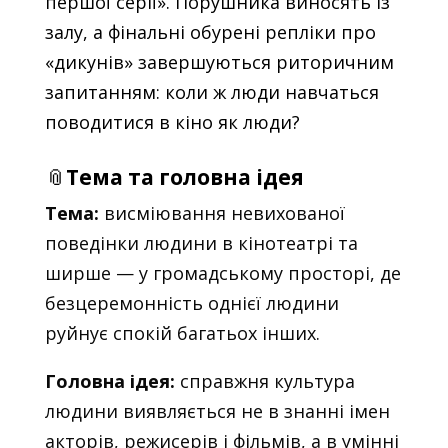
першої серії». Порушника виносять із
залу, а фінальні обурені репліки про
«дикунів» завершуються риторичним
запитанням: коли ж люди навчаться
поводитися в кіно як люди?
📎
Тема та головна ідея
Тема:
висміювання невихованої
поведінки людини в кінотеатрі та
ширше — у громадському просторі, де
безцеремонність однієї людини
руйнує спокій багатьох інших.
Головна ідея:
справжня культура
людини виявляється не в знанні імен
акторів, режисерів і фільмів, а в умінні