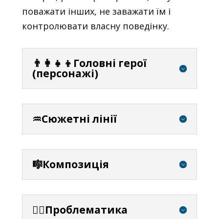
поважати інших, не заважати їм і
контролювати власну поведінку.
👨‍👩‍👧‍👦Головні герої
(персонажі)
♒Сюжетні лінії
🎼Композиція
⛓️‍💥Проблематика