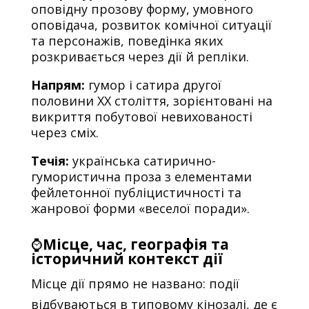
оповідну прозову форму, умовного
оповідача, розвиток комічної ситуації
та персонажів, поведінка яких
розкривається через дії й репліки.
Напрям:
гумор і сатира другої
половини ХХ століття, зорієнтовані на
викриття побутової невихованості
через сміх.
Течія:
українська сатирично-
гумористична проза з елементами
фейлетонної публіцистичності та
жанрової форми «веселої поради».
⌚
Місце, час, географія та
історичний контекст дії
Місце дії прямо не названо: події
відбуваються в типовому кінозалі, де є