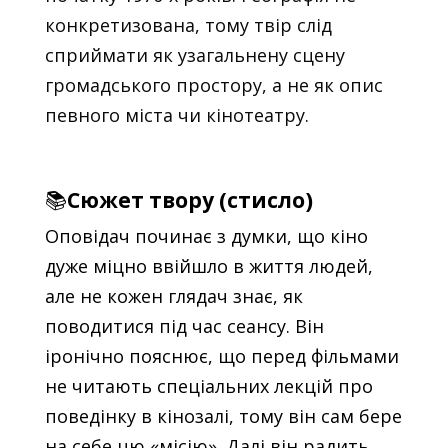
конкретизована, тому твір слід
сприймати як узагальнену сцену
громадського простору, а не як опис
певного міста чи кінотеатру.
📚
Сюжет твору (стисло)
Оповідач починає з думки, що кіно
дуже міцно ввійшло в життя людей,
але не кожен глядач знає, як
поводитися під час сеансу. Він
іронічно пояснює, що перед фільмами
не читають спеціальних лекцій про
поведінку в кінозалі, тому він сам бере
на себе цю «місію». Далі він радить,