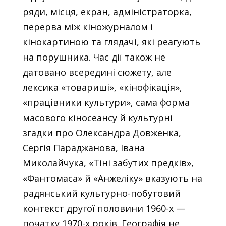
ряди, місця, екран, адміністраторка,
перерва між кіножурналом і
кінокартиною та глядачі, які реагують
на порушника. Час дії також не
датовано всередині сюжету, але
лексика «товариші», «кінофікація»,
«працівники культури», сама форма
масового кіносеансу й культурні
згадки про Олександра Довженка,
Сергія Параджанова, Івана
Миколайчука, «Тіні забутих предків»,
«Фантомаса» й «Анжеліку» вказують на
радянський культурно-побутовий
контекст другої половини 1960-х —
початку 1970-х років. Географія не