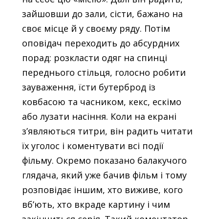
зайшовши до зали, сісти, бажано на
своє місце й у своєму ряду. Потім
оповідач переходить до абсурдних
порад: розкласти одяг на спинці
переднього стільця, голосно робити
зауваження, їсти бутерброд із
ковбасою та часником, кекс, ескімо
або лузати насіння. Коли на екрані
з’являються титри, він радить читати
їх уголос і коментувати всі події
фільму. Окремо показано балакучого
глядача, який уже бачив фільм і тому
розповідає іншим, хто виживе, кого
вб’ють, хто вкраде картину і чим
закінчиться серія. Такий коментатор