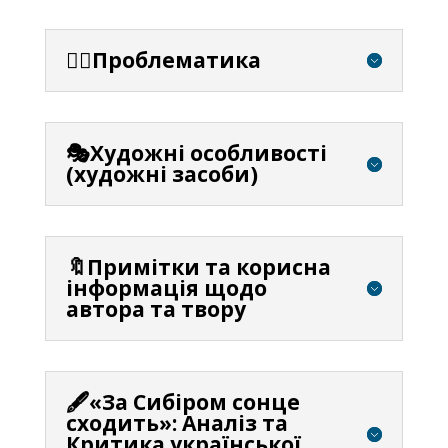
⛓️‍💥Проблематика
🎭Художні особливості
(художні засоби)
🔖Примітки та корисна
інформація щодо
автора та твору
🖋️«За Сибіром сонце
сходить»: Аналіз та
Критика української