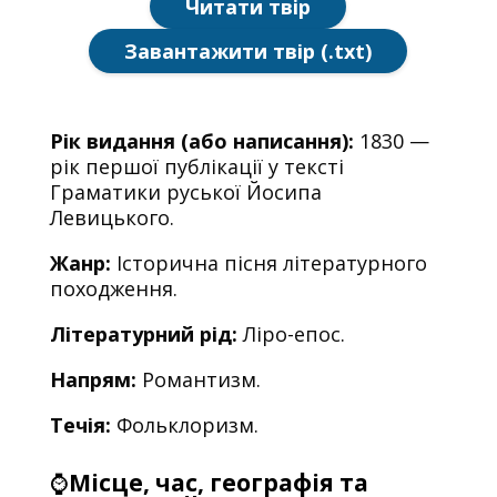
Читати твір
Завантажити твір (.txt)
Рік видання (або написання):
1830 —
рік першої публікації у тексті
Граматики руської Йосипа
Левицького.
Жанр:
Історична пісня літературного
походження.
Літературний рід:
Ліро-епос.
Напрям:
Романтизм.
Течія:
Фольклоризм.
⌚
Місце, час, географія та