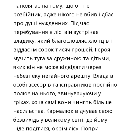
наполягає на тому, що он не
розбійник, адже нікого не вбив і дбає
про душі нужденних. Під час
перебування в лісі він зустрічає
владику, який благословляє хлопців і
віддає їм сорок тисяч грошей. Героя
мучить туга за дружиною та дітьми,
яких він не може відвідати через
небезпеку негайного арешту. Влада в
особі асесорів та ісправників постійно
полює на нього, звинувачуючи у
гріхах, хоча самі вони чинять більше
насильства. Кармалюк відчуває свою
безвихідь у великому світі, де йому
ніде подітися, окрім лісу. Попри