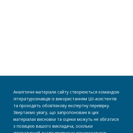
Аналітичні матеріали сайту створюються командою
літературознавців із використанням ШІ-асистентів
та проходять обов’язкову експертну перевірку.
Звертаємо увагу, що запропоновані в цих
матеріалах висновки та оцінки можуть не збігатися
з позицією вашого викладача, оскільки
літературний аналіз припускає різноманітність