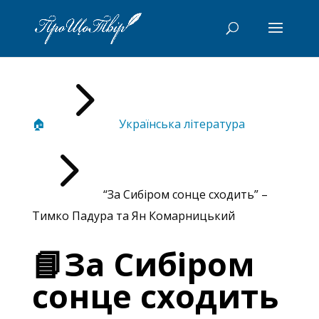
5
🏠
Українська література
5
“За Сибіром сонце сходить” –
Тимко Падура та Ян Комарницький
📘За Сибіром
сонце сходить