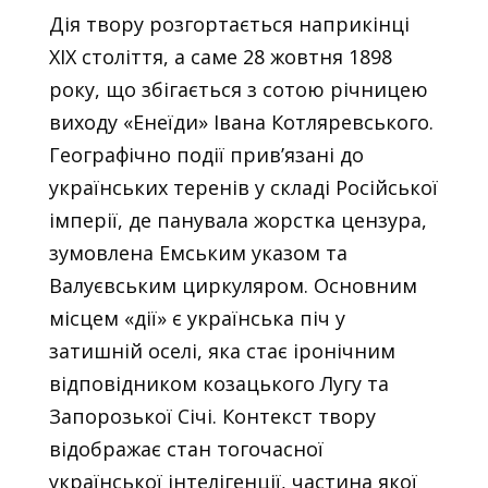
Дія твору розгортається наприкінці
XIX століття, а саме 28 жовтня 1898
року, що збігається з сотою річницею
виходу «Енеїди» Івана Котляревського.
Географічно події прив’язані до
українських теренів у складі Російської
імперії, де панувала жорстка цензура,
зумовлена Емським указом та
Валуєвським циркуляром. Основним
місцем «дії» є українська піч у
затишній оселі, яка стає іронічним
відповідником козацького Лугу та
Запорозької Січі. Контекст твору
відображає стан тогочасної
української інтелігенції, частина якої