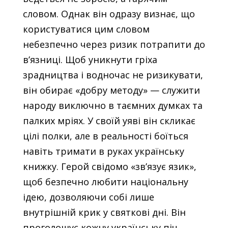
словом. Однак він одразу визнає, що
користуватися цим словом
небезпечно через ризик потрапити до
в’язниці. Щоб уникнути гріха
зрадництва і водночас не ризикувати,
він обирає «добру методу» — служити
народу виключно в таємних думках та
палких мріях. У своїй уяві він скликає
цілі полки, але в реальності боїться
навіть тримати в руках українську
книжку. Герой свідомо «зв’язує язик»,
щоб безпечно любити національну
ідею, дозволяючи собі лише
внутрішній крик у святкові дні. Він
проголошує кожну українську піч