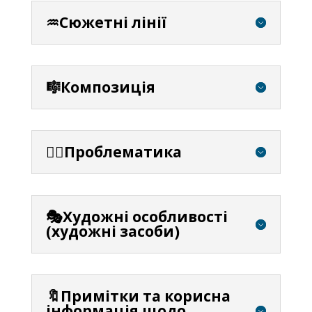
♒Сюжетні лінії
🎼Композиція
⛓️‍💥Проблематика
🎭Художні особливості
(художні засоби)
🔖Примітки та корисна
інформація щодо