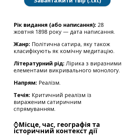
Завантажити твір (.txt)
Рік видання (або написання):
28
жовтня 1898 року — дата написання.
Жанр:
Політична сатирa, яку також
класифікують як комічну медитацію.
Літературний рід:
Лірика з виразними
елементами викривального монологу.
Напрям:
Реалізм.
Течія:
Критичний реалізм із
вираженим сатиричним
спрямуванням.
⌚
Місце, час, географія та
історичний контекст дії