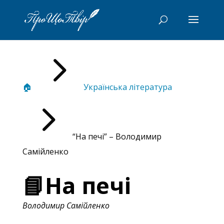
5
🏠
Українська література
5
“На печі” – Володимир
Самійленко
📘На печі
Володимир Самійленко