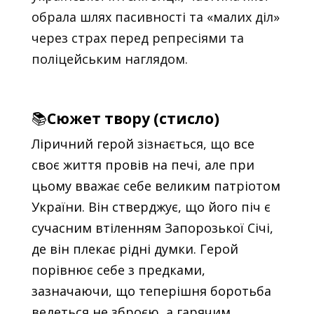
обрала шлях пасивності та «малих діл»
через страх перед репресіями та
поліцейським наглядом.
📚
Сюжет твору (стисло)
Ліричний герой зізнається, що все
своє життя провів на печі, але при
цьому вважає себе великим патріотом
України. Він стверджує, що його піч є
сучасним втіленням Запорозької Січі,
де він плекає рідні думки. Герой
порівнює себе з предками,
зазначаючи, що теперішня боротьба
ведеться не зброєю, а гарячим