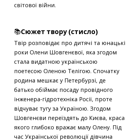
світової війни.
📚
Сюжет твору (стисло)
Твір розповідає про дитячі та юнацькі
роки Олени Шовгенєвої, яка згодом
стала видатною українською
поетесою Оленою Телігою. Спочатку
родина мешкає у Петербурзі, де
батько обіймає посаду провідного
інженера-гідротехніка Росії, проте
відчуває тугу за Україною. Згодом
Шовгенєви переїздять до Києва, краса
якого глибоко вражає малу Олену. Під
час Української революції дівчина