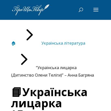
5
🏠
Українська література
5
“Українська лицарка
(Дитинство Олени Теліги)” – Анна Багряна
📘Українська
лицарка