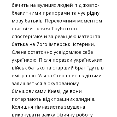
бачить на вулицях людей під жовто-
блакитними прапорами та чує рідну
мову батьків. Переломним моментом
стає візит князя Трубєцкого:
спостерігаючи за реакцією матері та
батька на його імперські істерики,
Олена остаточно усвідомлює себе
українкою. Після поразки українських
військ батько та старший брат їдуть в
еміграцію. Уляна Степанівна з дітьми
залишається в окупованому
більшовиками Києві, де вони
потерпають від страшних злиднів.
Колишня гімназистка змушена
виконувати важку фізичну роботу