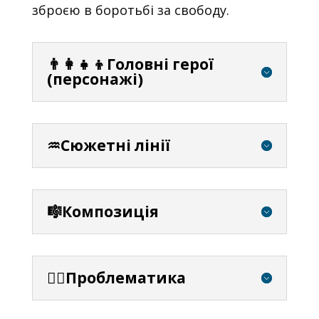
зброєю в боротьбі за свободу.
👨‍👩‍👧‍👦Головні герої
(персонажі)
♒Сюжетні лінії
🎼Композиція
⛓️‍💥Проблематика