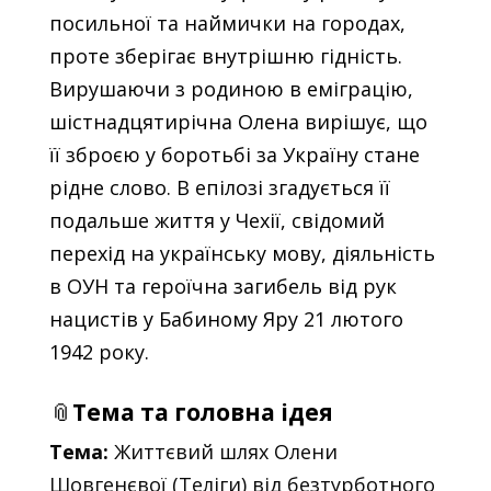
посильної та наймички на городах,
проте зберігає внутрішню гідність.
Вирушаючи з родиною в еміграцію,
шістнадцятирічна Олена вирішує, що
її зброєю у боротьбі за Україну стане
рідне слово. В епілозі згадується її
подальше життя у Чехії, свідомий
перехід на українську мову, діяльність
в ОУН та героїчна загибель від рук
нацистів у Бабиному Яру 21 лютого
1942 року.
📎
Тема та головна ідея
Тема:
Життєвий шлях Олени
Шовгенєвої (Теліги) від безтурботного