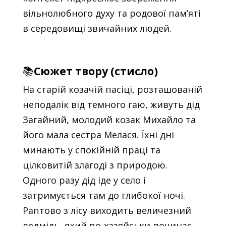
вільнолюбного духу та родової пам’яті
в середовищі звичайних людей.
📚
Сюжет твору (стисло)
На старій козачій пасіці, розташованій
неподалік від темного гаю, живуть дід
Загайний, молодий козак Михайло та
його мала сестра Мелася. Їхні дні
минають у спокійній праці та
цілковитій злагоді з природою.
Одного разу дід іде у село і
затримується там до глибокої ночі.
Раптово з лісу виходить величезний
ведмідь, який по-хазяйськи починає