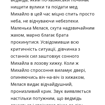
нищити вулики та поїдати мед.
Михайло в цей час міцно спить просто
неба, не відчуваючи небезпеки.
Маленька Мелася, скута надзвичайним
жахом, марно благає брата
прокинутися. Усвідомивши всю
критичність ситуації, дівчинка з
останніх сил заштовхує сонного
Михайла в лозову хижку. Коли ж
Михайло спросоння виламує двері,
опиняючись віч-на-віч із хижаком,
Мелася видає відчайдушний,
пронизливий крик. Звук виявляється
настільки потужним, що ведмідь