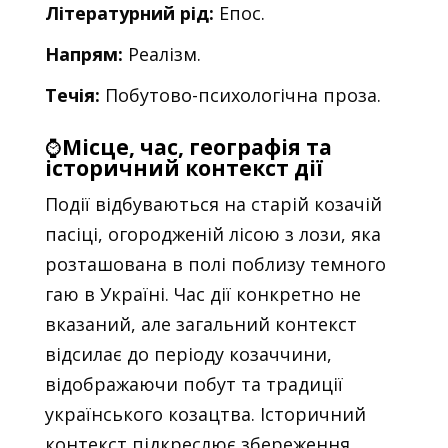
Літературний рід:
Епос.
Напрям:
Реалізм.
Течія:
Побутово-психологічна проза.
⌚
Місце, час, географія та
історичний контекст дії
Події відбуваються на старій козачій
пасіці, огородженій лісою з лози, яка
розташована в полі поблизу темного
гаю в Україні. Час дії конкретно не
вказаний, але загальний контекст
відсилає до періоду козаччини,
відображаючи побут та традиції
українського козацтва. Історичний
контекст підкреслює збереження