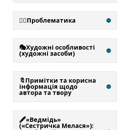
⛓️‍💥Проблематика
🎭Художні особливості
(художні засоби)
🔖Примітки та корисна
інформація щодо
автора та твору
🖋️«Ведмідь»
(«Сестричка Мелася»):