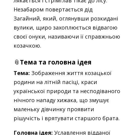
лякається і стрімглав тікає до лісу.
Незабаром повертається дід
Загайний, який, оглянувши розкидані
вулики, щиро захоплюється відвагою
своєї онуки, називаючи її справжньою
козачкою.
📎
Тема та головна ідея
Тема:
Зображення життя козацької
родини на літній пасіці, краси
української природи та несподіваного
нічного нападу хижака, що змушує
маленьку дівчинку проявити
рішучість і врятувати старшого брата.
Головна ідея:
Уславлення відданої