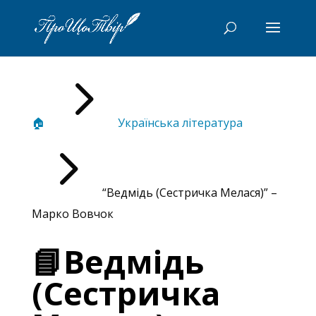
5
🏠
Українська література
5
“Ведмідь (Сестричка Мелася)” –
Марко Вовчок
📘Ведмідь
(Сестричка