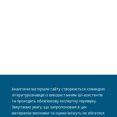
Аналітичні матеріали сайту створюються командою
літературознавців із використанням ШІ-асистентів
та проходять обов’язкову експертну перевірку.
Звертаємо увагу, що запропоновані в цих
матеріалах висновки та оцінки можуть не збігатися