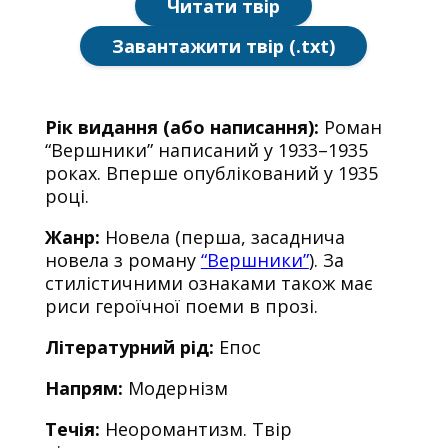
Читати твір
Завантажити твір (.txt)
Рік видання (або написання):
Роман
“Вершники” написаний у 1933–1935
роках. Вперше опублікований у 1935
році.
Жанр:
Новела (перша, засаднича
новела з роману
“Вершники”
). За
стилістичними ознаками також має
риси героїчної поеми в прозі.
Літературний рід:
Епос
Напрям:
Модернізм
Течія:
Неоромантизм. Твір