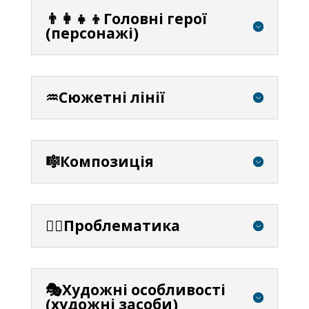
👨‍👩‍👧‍👦Головні герої
(персонажі)
♒Сюжетні лінії
🎼Композиція
⛓️‍💥Проблематика
🎭Художні особливості
(художні засоби)