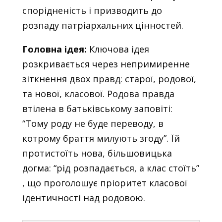
спорідненість і призводить до
розпаду патріархальних цінностей.
Головна ідея:
Ключова ідея
розкривається через непримиренне
зіткнення двох правд: старої, родової,
та нової, класової. Родова правда
втілена в батьківському заповіті:
“Тому роду не буде переводу, в
котрому браття милують згоду”. Їй
протистоїть нова, більшовицька
догма: “рід розпадається, а клас стоїть”
, що проголошує пріоритет класової
ідентичності над родовою.