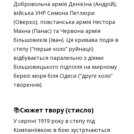
Добровольча армія Денікіна (Андрій),
війська УНР Симона Петлюри
(Оверко), повстанська армія Нестора
Махна (Панас) та Червона армія
більшовиків (Іван). Ця кривава подія в
степу (“перше коло” руйнації)
відбувається паралельно з діями
більшовицького підпілля на мирному
березі моря біля Одеси (“друге коло”
творення).
📚
Сюжет твору (стисло)
У серпні 1919 року в степу під
Компаніївкою в бою зустрічаються