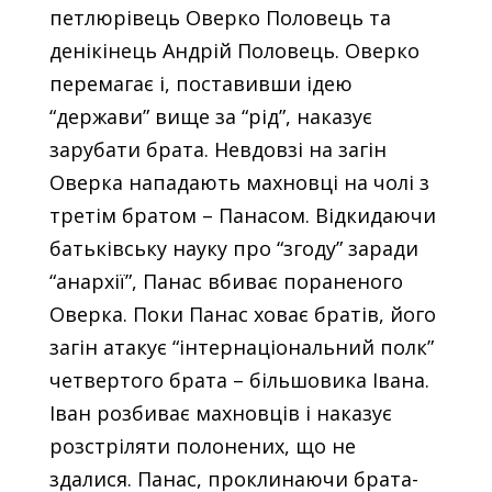
петлюрівець Оверко Половець та
денікінець Андрій Половець. Оверко
перемагає і, поставивши ідею
“держави” вище за “рід”, наказує
зарубати брата. Невдовзі на загін
Оверка нападають махновці на чолі з
третім братом – Панасом. Відкидаючи
батьківську науку про “згоду” заради
“анархії”, Панас вбиває пораненого
Оверка. Поки Панас ховає братів, його
загін атакує “інтернаціональний полк”
четвертого брата – більшовика Івана.
Іван розбиває махновців і наказує
розстріляти полонених, що не
здалися. Панас, проклинаючи брата-