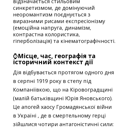
відзначається стильовим
синкретизмом, де домінуючий
неоромантизм поєднується з
виразними рисами експресіонізму
(емоційна напруга, динамізм,
контрастна колористика,
гіперболізація) та кінематографічності.
⌚
Місце, час, географія та
історичний контекст дії
Дія відбувається протягом одного дня
в серпні 1919 року в степу під
Компаніївкою, що на Кіровоградщині
(малій батьківщині Юрія Яновського).
Це апогей хаосу Громадянської війни
в Україні , де в смертельному герці
зійшлися чотири антагоністичні сили: