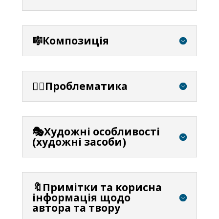
🎼Композиція
⛓️‍💥Проблематика
🎭Художні особливості
(художні засоби)
🔖Примітки та корисна
інформація щодо
автора та твору