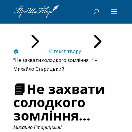
5
5
🏠
Є текст твору
“Не захвати солодкого зомління…” –
Михайло Старицький
📘Не захвати
солодкого
зомління…
Михайло Старицький