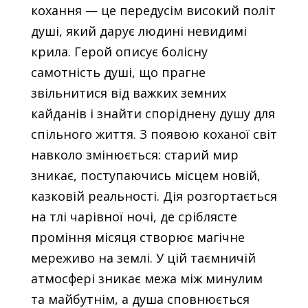
кохання — це передусім високий політ
душі, який дарує людині невидимі
крила. Герой описує болісну
самотність душі, що прагне
звільнитися від важких земних
кайданів і знайти споріднену душу для
спільного життя. З появою коханої світ
навколо змінюється: старий мир
зникає, поступаючись місцем новій,
казковій реальності. Дія розгортається
на тлі чарівної ночі, де сріблясте
проміння місяця створює магічне
мереживо на землі. У цій таємничій
атмосфері зникає межа між минулим
та майбутнім, а душа сповнюється