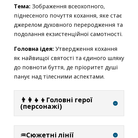
Тема:
Зображення всеохопного,
піднесеного почуття кохання, яке стає
джерелом духовного переродження та
подолання екзистенційної самотності.
Головна ідея:
Утвердження кохання
як найвищої святості та єдиного шляху
до повноти буття, де пріоритет душі
панує над тілесними аспектами.
👨‍👩‍👧‍👦Головні герої
(персонажі)
♒Сюжетні лінії