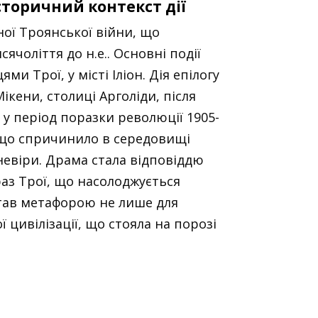
історичний контекст дії
ної Троянської війни, що
сячоліття до н.е.. Основні події
и Трої, у місті Іліон. Дія епілогу
ікени, столиці Арголіди, після
 у період поразки революції 1905-
, що спричинило в середовищі
зневіри. Драма стала відповіддю
браз Трої, що насолоджується
став метафорою не лише для
ї цивілізації, що стояла на порозі