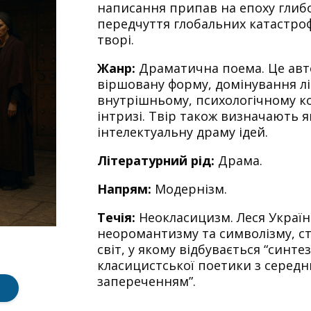
написання припав на епоху глибо
передчуття глобальних катастро
творі.
Жанр:
Драматична поема. Це авт
віршовану форму, домінування лі
внутрішньому, психологічному кон
інтризі. Твір також визначають я
інтелектуальну драму ідей.
Літературний рід:
Драма.
Напрям:
Модернізм.
Течія:
Неокласицизм. Леся Україн
неоромантизму та символізму, с
світ, у якому відбувається “синт
класицистської поетики з серед
запереченням”.