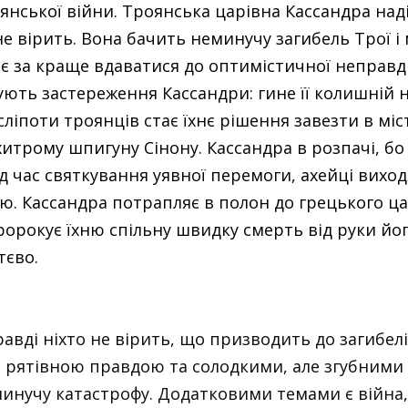
роянської війни. Троянська царівна Кассандра на
 не вірить. Вона бачить неминучу загибель Трої
ажає за краще вдаватися до оптимістичної неправ
рують застереження Кассандри: гине її колишній
іпоти троянців стає їхнє рішення завезти в міст
трому шпигуну Сінону. Кассандра в розпачі, бо 
ід час святкування уявної перемоги, ахейці вихо
ю. Кассандра потрапляє в полон до грецького ца
орокує їхню спільну швидку смерть від руки йог
тєво.
авді ніхто не вірить, що призводить до загибелі ї
е рятівною правдою та солодкими, але згубними і
нучу катастрофу. Додатковими темами є війна, к