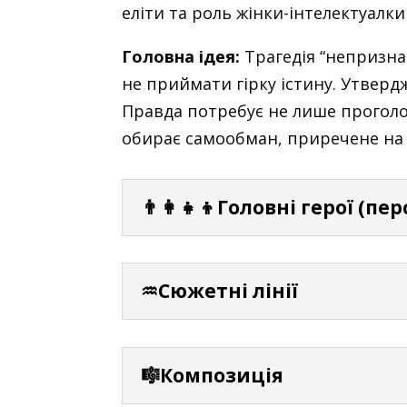
еліти та роль жінки-інтелектуалки
Головна ідея:
Трагедія “непризнан
не приймати гірку істину. Утвердж
Правда потребує не лише проголош
обирає самообман, приречене на 
👨‍👩‍👧‍👦Головні герої (пе
♒Сюжетні лінії
🎼Композиція