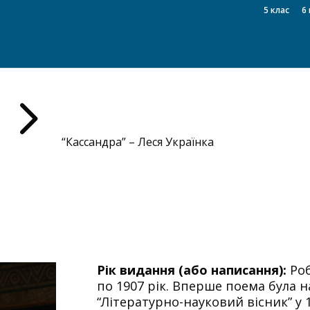
5 клас
6 
5
“Кассандра” – Леся Українка
Рік видання (або написання):
Роб
по 1907 рік. Вперше поема була 
“Літературно-науковий вісник” у 