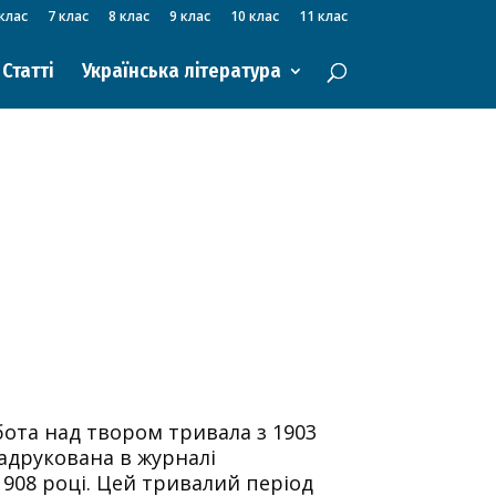
клас
7 клас
8 клас
9 клас
10 клас
11 клас
Статті
Українська література
ота над твором тривала з 1903
надрукована в журналі
1908 році. Цей тривалий період