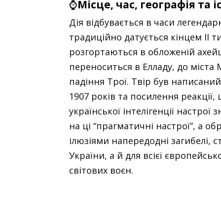
⌚
Місце, час, географія та 
Дія відбувається в часи легендар
традиційно датується кінцем II ти
розгортаються в обложеній ахейцям
переноситься в Елладу, до міста М
падіння Трої. Твір був написаний
1907 років та посилення реакції
української інтелігенції настрої 
на ці “прагматичні настрої”, а о
ілюзіями напередодні загибелі, 
України, а й для всієї європейсько
світових воєн.