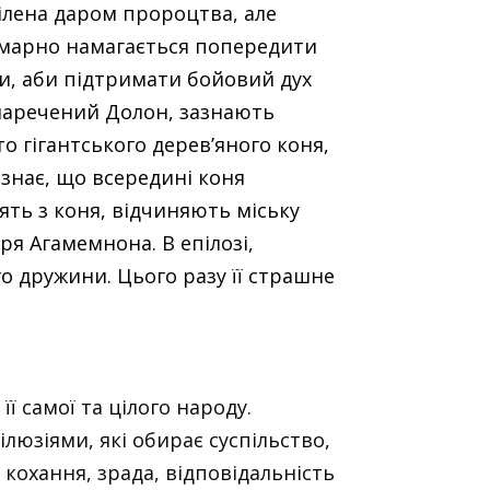
ділена даром пророцтва, але
 і марно намагається попередити
ди, аби підтримати бойовий дух
 наречений Долон, зазнають
о гігантського дерев’яного коня,
знає, що всередині коня
дять з коня, відчиняють міську
ря Агамемнона. В епілозі,
о дружини. Цього разу її страшне
ї самої та цілого народу.
люзіями, які обирає суспільство,
охання, зрада, відповідальність