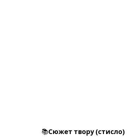
📚
Сюжет твору (стисло)