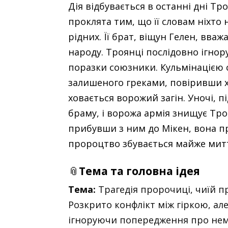
Дія відбувається в останні дні Т
проклята тим, що її словам ніхто
рідних. Її брат, віщун Гелен, вв
народу. Троянці послідовно ігно
поразки союзники. Кульмінацією сл
залишеного греками, повіривши хи
ховається ворожий загін. Уночі, п
браму, і ворожа армія знищує Тро
прибувши з ним до Мікен, вона пр
пророцтво збувається майже мит
📎
Тема та головна ідея
Тема:
Трагедія пророчиці, чиїй пр
Розкрито конфлікт між гіркою, ал
ігноруючи попередження про неми