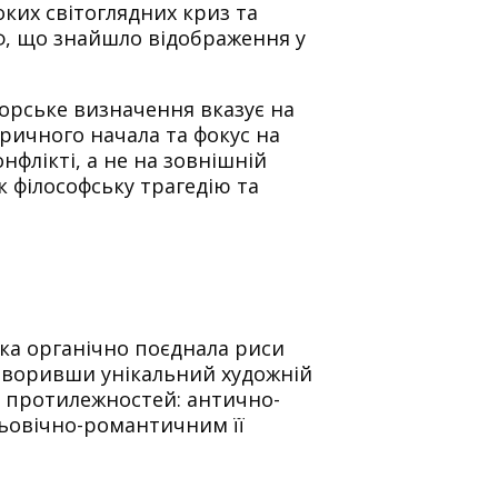
ких світоглядних криз та
ф, що знайшло відображення у
орське визначення вказує на
ричного начала та фокус на
флікті, а не на зовнішній
к філософську трагедію та
ка органічно поєднала риси
творивши унікальний художній
ез протилежностей: антично-
ньовічно-романтичним її