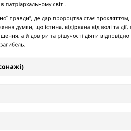
 в патріархальному світі.
ої правди”, де дар пророцтва стає прокляттям, 
ення думки, що істина, відірвана від волі та дії
ення, а й довіри та рішучості діяти відповідно д
загибель.
рсонажі)