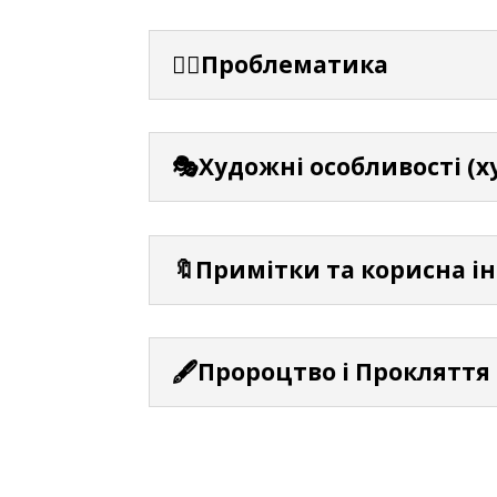
⛓️‍💥Проблематика
🎭Художні особливості (х
🔖Примітки та корисна і
🖋️Пророцтво і Прокляття