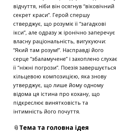
відчуття, ніби він осягнув “віковічний
секрет краси”. Герой спершу
стверджує, що розуміє її “загадкові
ікси”, але одразу ж іронічно заперечує
власну раціональність, вигукуючи:
“Який там розум!”. Насправді його
серце “збаламучене” і захоплено слухає
її “ніжні погрози”. Поезія завершується
кільцевою композицією, яка знову
утверджує, що лише йому одному
відома ця істина про кохану, що
підкреслює винятковість та
інтимність його почуття.
📎
Тема та головна ідея