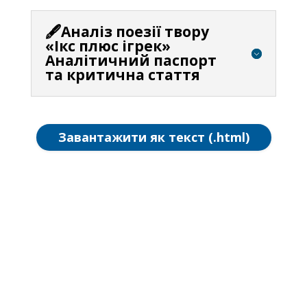
🖋️Аналіз поезії твору
«Ікс плюс ігрек»
Аналітичний паспорт
та критична стаття
Завантажити як текст (.html)