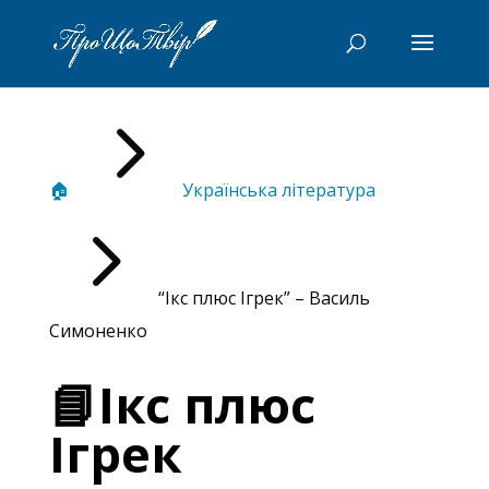
5
🏠
Українська література
5
“Ікс плюс Ігрек” – Василь
Симоненко
📘Ікс плюс
Ігрек