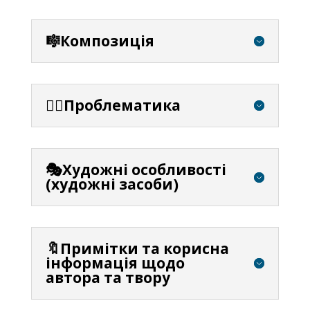
🎼Композиція
⛓️‍💥Проблематика
🎭Художні особливості
(художні засоби)
🔖Примітки та корисна
інформація щодо
автора та твору