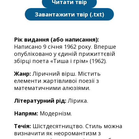
Читати твір
Завантажити твір (.txt)
Рік видання (або написання):
Написано 9 січня 1962 року. Вперше
опубліковано у єдиній прижиттєвій
збірці поета «Тиша і грім» (1962).
Жанр:
Ліричний вірш. Містить
елементи жартівливої поезії з
математичними алюзіями.
Літературний рід:
Лірика.
Напрям:
Модернізм.
Течія:
Шістдесятництво. Стиль можна
визначити як неоромантизм з