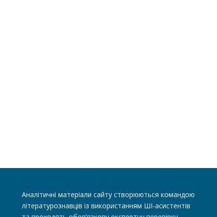
Аналітичні матеріали сайту створюються командою
літературознавців із використанням ШІ-асистентів
та проходять обов’язкову експертну перевірку.