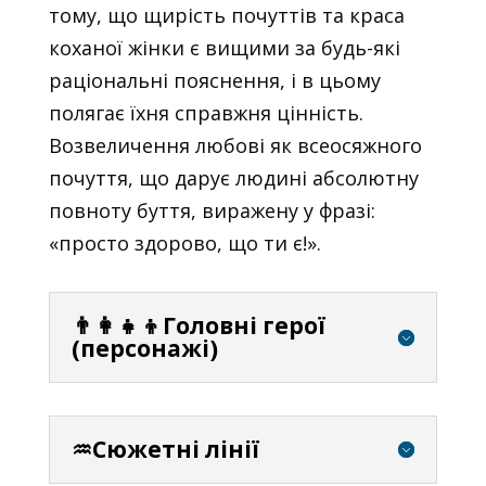
тому, що щирість почуттів та краса
коханої жінки є вищими за будь-які
раціональні пояснення, і в цьому
полягає їхня справжня цінність.
Возвеличення любові як всеосяжного
почуття, що дарує людині абсолютну
повноту буття, виражену у фразі:
«просто здорово, що ти є!».
👨‍👩‍👧‍👦Головні герої
(персонажі)
♒Сюжетні лінії