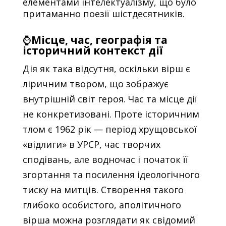
елементами інтелектуалізму, що було
притаманно поезії шістдесятників.
⌚
Місце, час, географія та
історичний контекст дії
Дія як така відсутня, оскільки вірш є
ліричним твором, що зображує
внутрішній світ героя. Час та місце дії
не конкретизовані. Проте історичним
тлом є 1962 рік — період хрущовської
«відлиги» в УРСР, час творчих
сподівань, але водночас і початок її
згортання та посилення ідеологічного
тиску на митців. Створення такого
глибоко особистого, аполітичного
вірша можна розглядати як свідомий