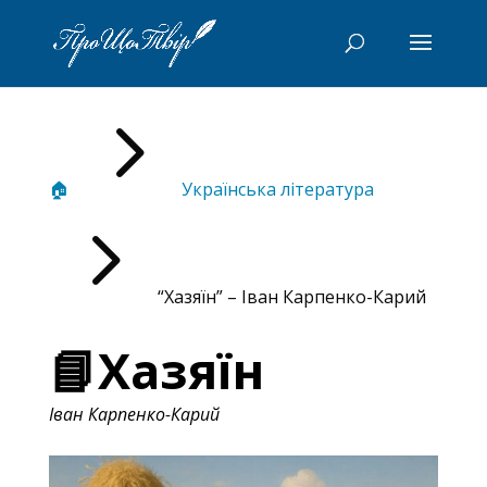
5
🏠
Українська література
5
“Хазяїн” – Іван Карпенко-Карий
📘Хазяїн
Іван Карпенко-Карий