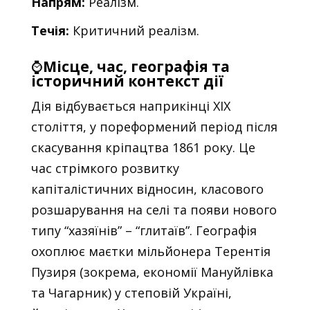
Напрям:
Реалізм.
Течія:
Критичний реалізм.
⌚
Місце, час, географія та
історичний контекст дії
Дія відбувається наприкінці XIX
століття, у пореформений період після
скасування кріпацтва 1861 року. Це
час стрімкого розвитку
капіталістичних відносин, класового
розшарування на селі та появи нового
типу “хазяїнів” – “глитаїв”. Географія
охоплює маєтки мільйонера Терентія
Пузиря (зокрема, економії Мануйлівка
та Чагарник) у степовій Україні,