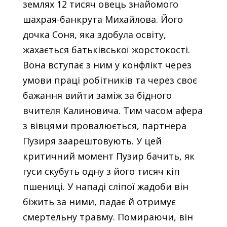
землях 12 тисяч овець знайомого
шахрая-банкрута Михайлова. Його
дочка Соня, яка здобула освіту,
жахається батьківської жорстокості.
Вона вступає з ним у конфлікт через
умови праці робітників та через своє
бажання вийти заміж за бідного
вчителя Калиновича. Тим часом афера
з вівцями провалюється, партнера
Пузиря заарештовують. У цей
критичний момент Пузир бачить, як
гуси скубуть одну з його тисяч кіп
пшениці. У нападі сліпої жадоби він
біжить за ними, падає й отримує
смертельну травму. Помираючи, він