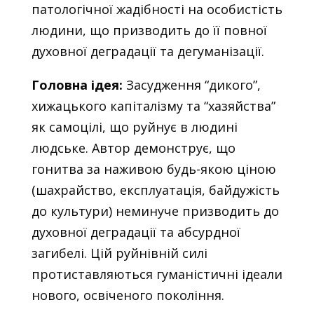
патологічної жадібності на особистість
людини, що призводить до її повної
духовної деградації та дегуманізації.
Головна ідея:
Засудження “дикого”,
хижацького капіталізму та “хазяйства”
як самоцілі, що руйнує в людині
людське. Автор демонструє, що
гонитва за наживою будь-якою ціною
(шахрайство, експлуатація, байдужість
до культури) неминуче призводить до
духовної деградації та абсурдної
загибелі. Цій руйнівній силі
протиставляються гуманістичні ідеали
нового, освіченого покоління.