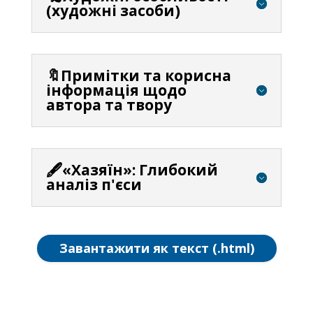
(художні засоби)
🔖Примітки та корисна
інформація щодо
автора та твору
🖋️«Хазяїн»: Глибокий
аналіз п'єси
Завантажити як текст (.html)