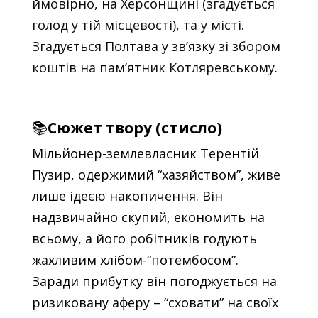
ймовірно, на Херсонщині (згадується
голод у тій місцевості), та у місті.
Згадується Полтава у зв’язку зі збором
коштів на пам’ятник Котляревському.
📚
Сюжет твору (стисло)
Мільйонер-землевласник Терентій
Пузир, одержимий “хазяйством”, живе
лише ідеєю накопичення. Він
надзвичайно скупий, економить на
всьому, а його робітників годують
жахливим хлібом-“потембосом”.
Заради прибутку він погоджується на
ризиковану аферу – “сховати” на своїх