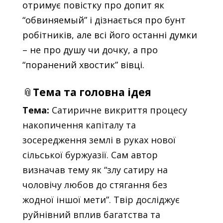
отримує повістку про допит як
“обвиняемый” і дізнається про бунт
робітників, але всі його останні думки
– не про душу чи дочку, а про
“поранений хвостик” вівці.
📎
Тема та головна ідея
Тема:
Сатиричне викриття процесу
накопичення капіталу та
зосередження землі в руках нової
сільської буржуазії. Сам автор
визначав тему як “злу сатиру на
чоловічу любов до стягання без
жодної іншої мети”. Твір досліджує
руйнівний вплив багатства та