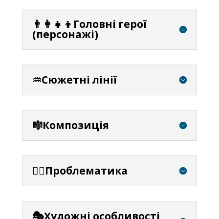
👨‍👩‍👧‍👦Головні герої
(персонажі)
♒Сюжетні лінії
🎼Композиція
⛓️‍💥Проблематика
🎭Художні особливості