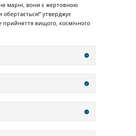
 не марні, вони є жертовною
и обертається!” утверджує
чне прийняття вищого, космічного