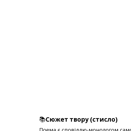
📚
Сюжет твору (стисло)
Поема є сповіддю-монологом само