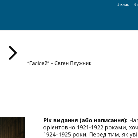
5 клас
6 
5
“Галілей” – Євген Плужник
Рік видання (або написання):
Нап
орієнтовно 1921-1922 роками, хо
1924–1925 роки. Перед тим, як ув