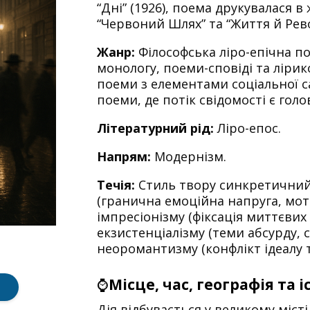
“Дні” (1926), поема друкувалася в
“Червоний Шлях” та “Життя й Рев
Жанр:
Філософська ліро-епічна п
монологу, поеми-сповіді та ліри
поеми з елементами соціальної с
поеми, де потік свідомості є г
Літературний рід:
Ліро-епос.
Напрям:
Модернізм.
Течія:
Стиль твору синкретичний,
(гранична емоційна напруга, моти
імпресіонізму (фіксація миттєвих
екзистенціалізму (теми абсурду, с
неоромантизму (конфлікт ідеалу т
⌚
Місце, час, географія та 
Дія відбувається у великому місті