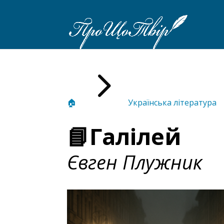
5
🏠
Українська література
📘Галілей
Євген Плужник