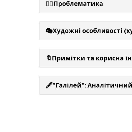
⛓️‍💥Проблематика
🎭Художні особливості (х
🔖Примітки та корисна і
🖋️"Галілей": Аналітични