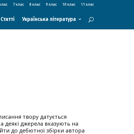
клас
7 клас
8 клас
9 клас
10 клас
11 клас
Статті
Українська література
исання твору датується
ча деякі джерела вказують на
ійти до дебютної збірки автора