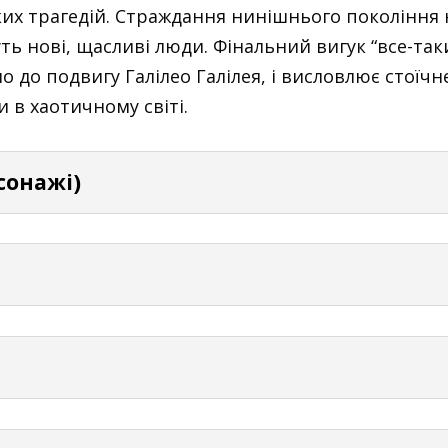
ьких трагедій. Страждання нинішнього покоління
ть нові, щасливі люди. Фінальний вигук “все-так
но до подвигу Галілео Галілея, і висловлює стої
 в хаотичному світі.
рсонажі)