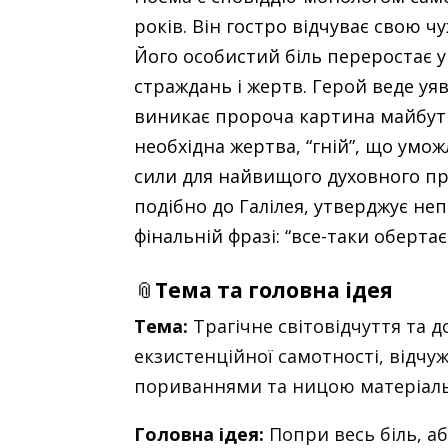
років. Він гостро відчуває свою ч
Його особистий біль переростає у
страждань і жертв. Герой веде уяв
виникає пророча картина майбутн
необхідна жертва, “гній”, що умо
сили для найвищого духовного проз
подібно до Галілея, утверджує неп
фінальній фразі: “все-таки обертаєт
📎
Тема та головна ідея
Тема:
Трагічне світовідчуття та д
екзистенційної самотності, відчу
пориваннями та ницою матеріальн
Головна ідея:
Попри весь біль, аб