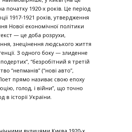
на початку 1920-х років. Це період
ції 1917-1921 років, утвердження
ня Нової економічної політики
текст — це доба розрухи,
ння, знецінення людського життя
генції. З одного боку — злиденне
 подертих”, “безробітний я третій
тво “непманів” (“нові авто”,
 Поет прямо називає свою епоху
юцію, голод, і війни”, що точно
 в історії України.
 нічними вулицями Києва 1920-х