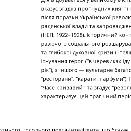
вказує згадка про “нудних киян”) 
після поразки Української револю
радянської влади та запроваджен
(НЕП, 1922–1928). Історичний кон
разючого соціального розшарува
та глибокої духовної кризи інтелі
існування героя (“в черевиках іду
рік”), з іншого — вульгарне багатс
“ресторани”, “карати, парфуми”).
“Часе кривавий!” та згадує “револ
характеризує цей трагічний період
тнього, голодного поета-інтелігента, що блукає