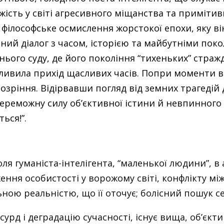
ужість у світі агресивного міщанства та приміти
 філософське осмислення жорстокої епохи, яку в
ний діалог з часом, історією та майбутніми поко
ього суду, де його покоління “тихеньких” страж
жливила прихід щасливих часів. Попри моменти в
ріння. Відірвавши погляд від земних трагедій до
ереможну силу об’єктивної істини й невпинного р
ься!”.
оля гуманіста-інтелігента, “маленької людини”, 
ження особистості у ворожому світі, конфлікту 
ою реальністю, що її оточує; болісний пошук се
сурд і деградацію сучасності, існує вища, об’єк