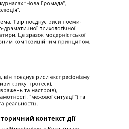
 журналах “Нова Громада”,
олюція”.
оема. Твір поєднує риси поеми-
ко-драматичної психологічної
атири. Це зразок модерністської
оловним композиційним принципом.
 він поєднує риси експресіонізму
ви крику, гротеск),
 вражень та настроїв),
амотності, “межової ситуації”) та
а реальності) .
історичний контекст дії
, найімовірніше, у Києві (на це