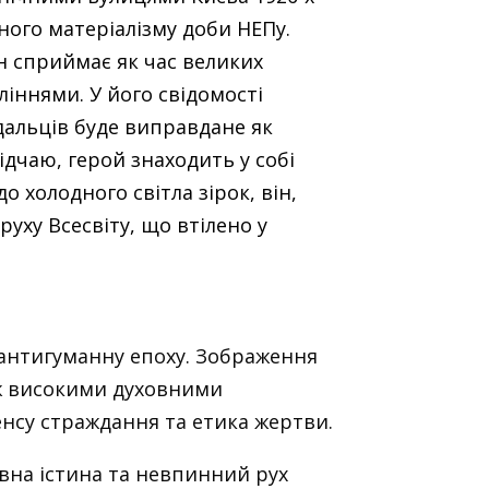
вного матеріалізму доби НЕПу.
ін сприймає як час великих
ліннями. У його свідомості
дальців буде виправдане як
ідчаю, герой знаходить у собі
 холодного світла зірок, він,
уху Всесвіту, що втілено у
в антигуманну епоху. Зображення
між високими духовними
нсу страждання та етика жертви.
тивна істина та невпинний рух