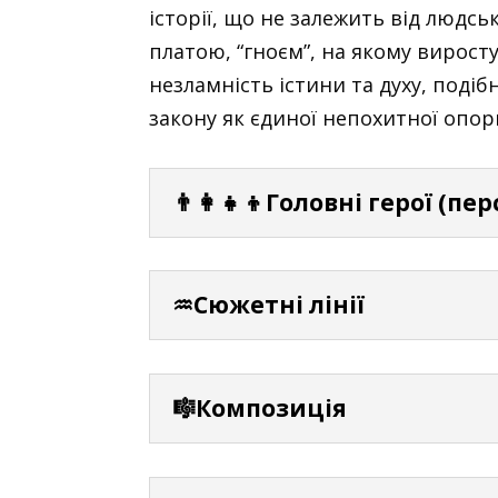
історії, що не залежить від людс
платою, “гноєм”, на якому виросту
незламність істини та духу, подіб
закону як єдиної непохитної опори
👨‍👩‍👧‍👦Головні герої (пе
♒Сюжетні лінії
🎼Композиція