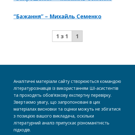
“Бажання” – Михайль Семенко
1 з 1
1
Аналітичні матеріали сайту створюються командою
літературознавців із використанням ШІ-асистентів
та проходять обов’язкову експертну перевірку.
Звертаємо увагу, що запропоновані в цих
матеріалах висновки та оцінки можуть не збігатися
з позицією вашого викладача, оскільки
літературний аналіз припускає різноманітність
підходів.