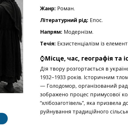
Жанр:
Роман.
Літературний рід:
Епос.
Напрям:
Модернізм.
Течія:
Екзистенціалізм із елемен
⌚
Місце, час, географія та 
Дія твору розгортається в україн
1932–1933 років. Історичним тло
— Голодомор, організований рад
зображено процес примусової кол
“хлібозаготівель”, яка призвела д
руйнування традиційного сільськ