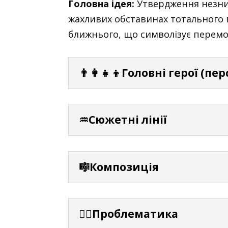
Головна ідея:
Утвердження незнищ
жахливих обставинах тотального го
ближнього, що символізує перемо
👨‍👩‍👧‍👦Головні герої (пе
♒Сюжетні лінії
🎼Композиція
⛓️‍💥Проблематика