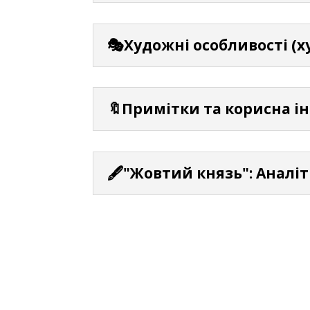
🎭Художні особливості (х
🔖Примітки та корисна і
🖋️"Жовтий князь": Анал