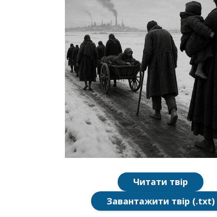
Читати твір
Завантажити твір (.txt)