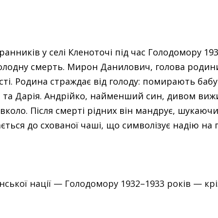
анників у селі Кленоточі під час Голодомору 193
голодну смерть. Мирон Данилович, голова родини
ті. Родина страждає від голоду: помирають бабу
н та Дарія. Андрійко, найменший син, дивом виж
авколо. Після смерті рідних він мандрує, шукаюч
ться до схованої чаші, що символізує надію на 
.
ської нації — Голодомору 1932–1933 років — крі