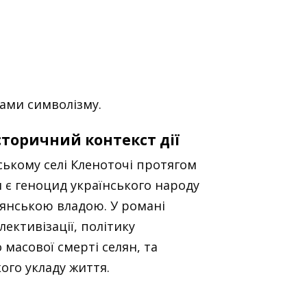
тами символізму.
історичний контекст дії
ському селі Кленоточі протягом
м є геноцид українського народу
янською владою. У романі
ективізації, політику
о масової смерті селян, та
ого укладу життя.