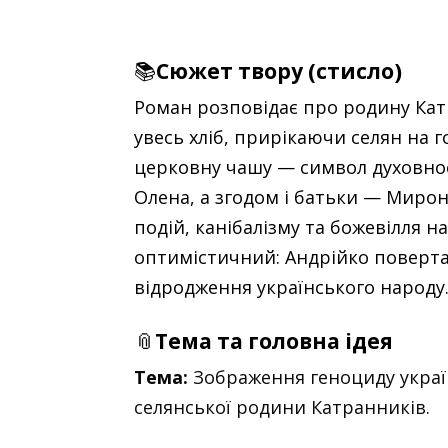
📚
Сюжет твору (стисло)
Роман розповідає про родину Катр
увесь хліб, прирікаючи селян на 
церковну чашу — символ духовнос
Олена, а згодом і батьки — Миро
подій, канібалізму та божевілля н
оптимістичний: Андрійко повертає
відродження українського народу
📎
Тема та головна ідея
Тема:
Зображення геноциду україн
селянської родини Катранників.