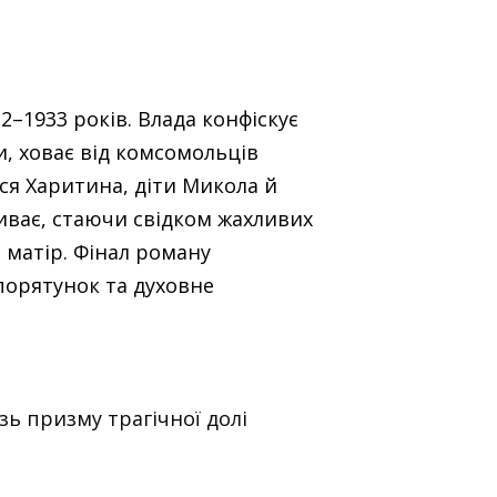
2–1933 років. Влада конфіскує
, ховає від комсомольців
ся Харитина, діти Микола й
иває, стаючи свідком жахливих
и матір. Фінал роману
порятунок та духовне
зь призму трагічної долі