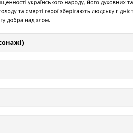
енності українського народу, його духовних та
лоду та смерті герої зберігають людську гідніст
гу добра над злом.
рсонажі)