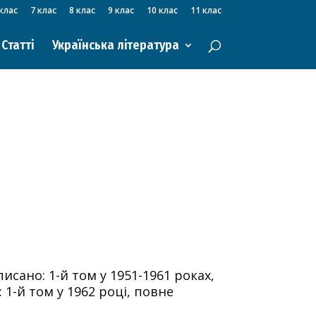
клас
7 клас
8 клас
9 клас
10 клас
11 клас
Статті
Українська література
исано: 1-й том у 1951-1961 роках,
: 1-й том у 1962 році, повне