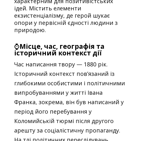
характерним для позитивістських
ідей. Містить елементи
екзистенціалізму, де герой шукає
опори у первісній єдності людини з
природою.
⌚
Місце, час, географія та
історичний контекст дії
Час написання твору — 1880 рік.
Історичний контекст пов’язаний із
глибокими особистими і політичними
випробуваннями у житті Івана
Франка, зокрема, він був написаний у
період його перебування у
Коломийській тюрмі після другого
арешту за соціалістичну пропаганду.
На тлі політичних переслідувань