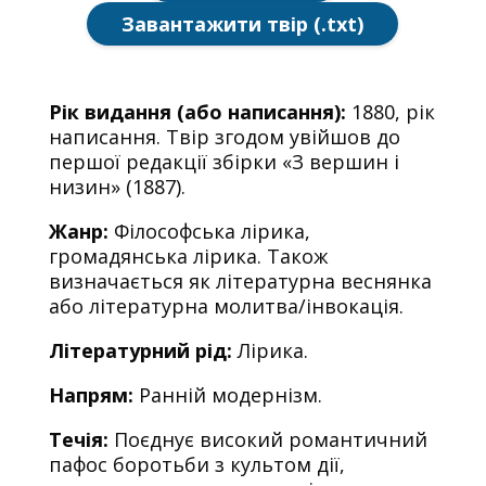
Завантажити твір (.txt)
Рік видання (або написання):
1880, рік
написання. Твір згодом увійшов до
першої редакції збірки «З вершин і
низин» (1887).
Жанр:
Філософська лірика,
громадянська лірика. Також
визначається як літературна веснянка
або літературна молитва/інвокація.
Літературний рід:
Лірика.
Напрям:
Ранній модернізм.
Течія:
Поєднує високий романтичний
пафос боротьби з культом дії,