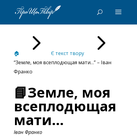
5
5
🏠
Є текст твору
“Земле, моя всеплодющая мати…” – Іван
Франко
📘Земле, моя
всеплодющая
мати…
Іван Франко