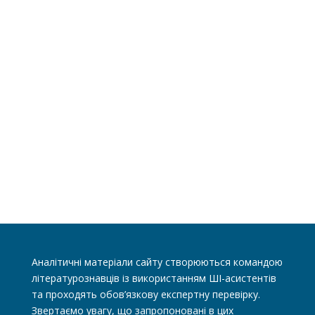
Аналітичні матеріали сайту створюються командою
літературознавців із використанням ШІ-асистентів
та проходять обов’язкову експертну перевірку.
Звертаємо увагу, що запропоновані в цих