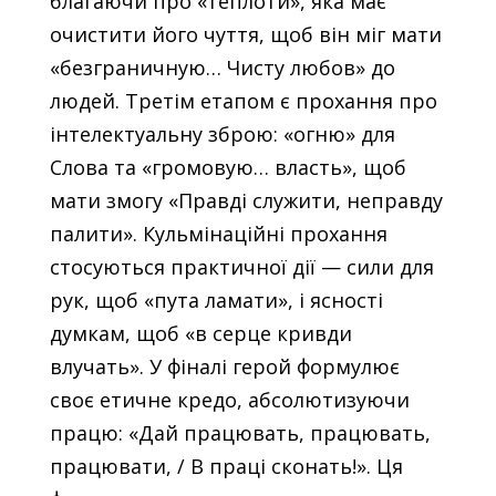
благаючи про «теплоти», яка має
очистити його чуття, щоб він міг мати
«безграничную… Чисту любов» до
людей. Третім етапом є прохання про
інтелектуальну зброю: «огню» для
Слова та «громовую… власть», щоб
мати змогу «Правді служити, неправду
палити». Кульмінаційні прохання
стосуються практичної дії — сили для
рук, щоб «пута ламати», і ясності
думкам, щоб «в серце кривди
влучать». У фіналі герой формулює
своє етичне кредо, абсолютизуючи
працю: «Дай працювать, працювать,
працювати, / В праці сконать!». Ця