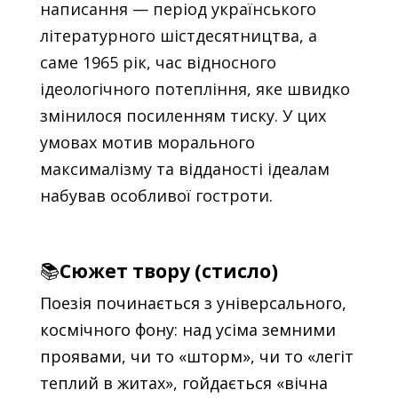
написання — період українського
літературного шістдесятництва, а
саме 1965 рік, час відносного
ідеологічного потепління, яке швидко
змінилося посиленням тиску. У цих
умовах мотив морального
максималізму та відданості ідеалам
набував особливої гостроти.
📚
Сюжет твору (стисло)
Поезія починається з універсального,
космічного фону: над усіма земними
проявами, чи то «шторм», чи то «легіт
теплий в житах», гойдається «вічна