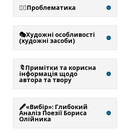
⛓️‍💥Проблематика
🎭Художні особливості
(художні засоби)
🔖Примітки та корисна
інформація щодо
автора та твору
🖋️«Вибір»: Глибокий
Аналіз Поезії Бориса
Олійника