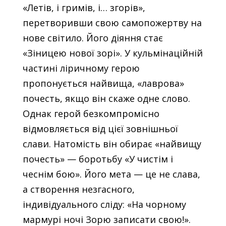
«Летів, і гримів, і… згорів»,
перетворивши свою самопожертву на
нове світило. Його діяння стає
«Зіницею нової зорі». У кульмінаційній
частині ліричному герою
пропонується найвища, «лаврова»
почесть, якщо він скаже одне слово.
Однак герой безкомпромісно
відмовляється від цієї зовнішньої
слави. Натомість він обирає «найвищу
почесть» — боротьбу «У чистім і
чеснім бою». Його мета — це не слава,
а створення незгасного,
індивідуального сліду: «На чорному
мармурі ночі Зорю записати свою!».