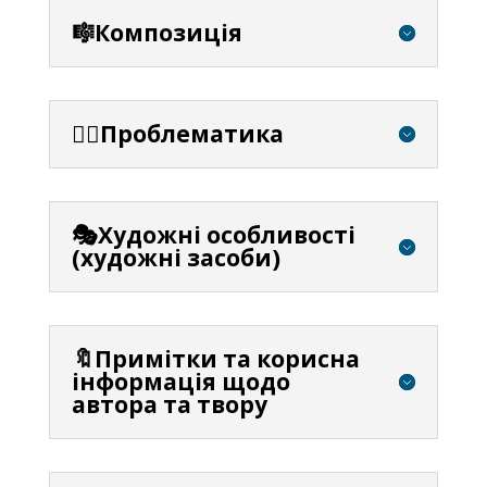
🎼Композиція
⛓️‍💥Проблематика
🎭Художні особливості
(художні засоби)
🔖Примітки та корисна
інформація щодо
автора та твору