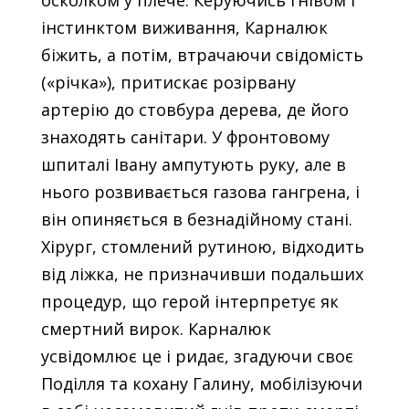
інстинктом виживання, Карналюк
біжить, а потім, втрачаючи свідомість
(«річка»), притискає розірвану
артерію до стовбура дерева, де його
знаходять санітари. У фронтовому
шпиталі Івану ампутують руку, але в
нього розвивається газова гангрена, і
він опиняється в безнадійному стані.
Хірург, стомлений рутиною, відходить
від ліжка, не призначивши подальших
процедур, що герой інтерпретує як
смертний вирок. Карналюк
усвідомлює це і ридає, згадуючи своє
Поділля та кохану Галину, мобілізуючи