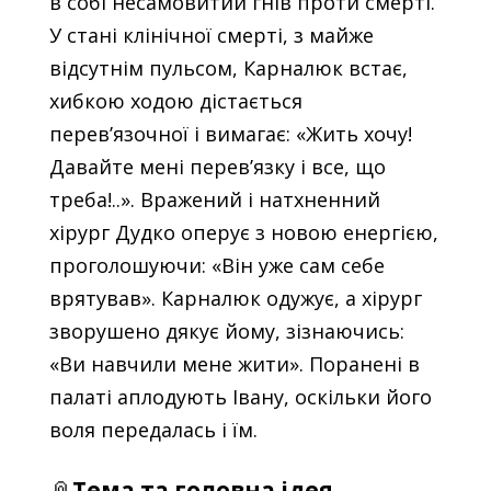
в собі несамовитий гнів проти смерті.
У стані клінічної смерті, з майже
відсутнім пульсом, Карналюк встає,
хибкою ходою дістається
перев’язочної і вимагає: «Жить хочу!
Давайте мені перев’язку і все, що
треба!..». Вражений і натхненний
хірург Дудко оперує з новою енергією,
проголошуючи: «Він уже сам себе
врятував». Карналюк одужує, а хірург
зворушено дякує йому, зізнаючись:
«Ви навчили мене жити». Поранені в
палаті аплодують Івану, оскільки його
воля передалась і їм.
📎
Тема та головна ідея