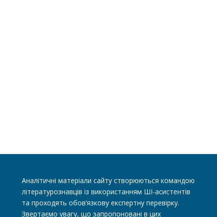
Аналітичні матеріали сайту створюються командою
літературознавців із використанням ШІ-асистентів
та проходять обов’язкову експертну перевірку.
Звертаємо увагу, що запропоновані в цих