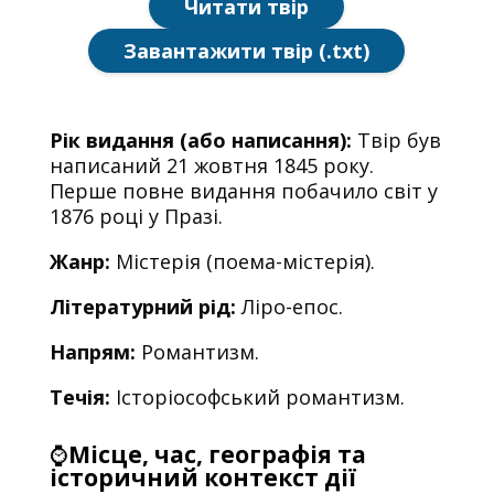
Читати твір
Завантажити твір (.txt)
Рік видання (або написання):
Твір був
написаний 21 жовтня 1845 року.
Перше повне видання побачило світ у
1876 році у Празі.
Жанр:
Містерія (поема-містерія).
Літературний рід:
Ліро-епос.
Напрям:
Романтизм.
Течія:
Історіософський романтизм.
⌚
Місце, час, географія та
історичний контекст дії