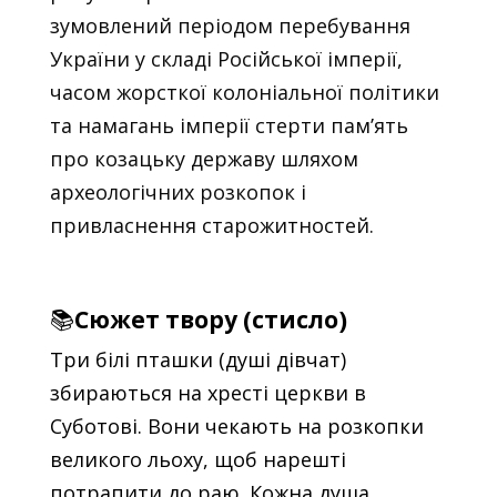
зумовлений періодом перебування
України у складі Російської імперії,
часом жорсткої колоніальної політики
та намагань імперії стерти пам’ять
про козацьку державу шляхом
археологічних розкопок і
привласнення старожитностей.
📚
Сюжет твору (стисло)
Три білі пташки (душі дівчат)
збираються на хресті церкви в
Суботові. Вони чекають на розкопки
великого льоху, щоб нарешті
потрапити до раю. Кожна душа