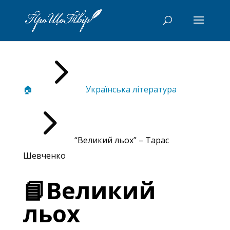
5
🏠
Українська література
5
“Великий льох” – Тарас
Шевченко
📘Великий
льох