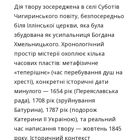
Дія твору зосереджена в селі Суботів
Чигиринського повіту, безпосередньо
біля Іллінської церкви, яка була
збудована як усипальниця Богдана
Хмельницького. Хронологічний
простір містерії охоплює кілька
часових пластів: метафізичне
«теперішнє» (час перебування душ на
хресті), конкретні історичні дати
минулого — 1654 рік (Переяславська
рада), 1708 рік (зруйнування
Батурина), 1787 рік (подорож
Катерини ІІ Україною), та реальний
час написання твору — жовтень 1845
року. Історичний контекст