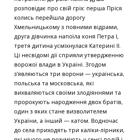
розповідає про свій гріх: перша Пріся
колись перейшла дорогу
Хмельницькому з повними відрами,
друга дівчинка напоїла коня Петра І,
третя дитина усміхнулася Катерині ІІ.
Ці несвідомі дії сприяли утвердженню
ворожої влади в Україні. Згодом
з’являються три ворони — українська,
польська та московська, які
вихваляються своїми злодіяннями та
пророкують народження двох братів,
один з яких стане визволителем
України, а інший — катом. Водночас
до села приходять три каліки-лірники,
які нічого не розуміють у сенсі подій і