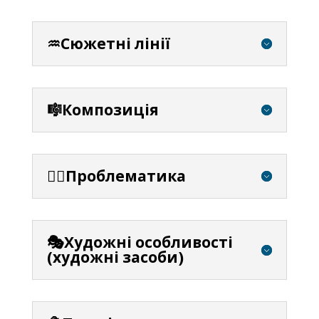
♒Сюжетні лінії
🎼Композиція
⛓️‍💥Проблематика
🎭Художні особливості
(художні засоби)