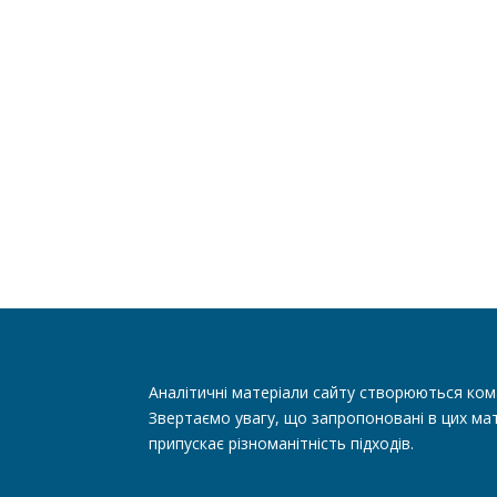
Аналітичні матеріали сайту створюються ком
Звертаємо увагу, що запропоновані в цих мат
припускає різноманітність підходів.