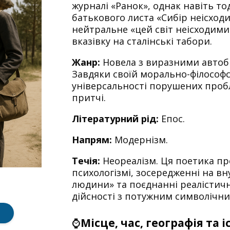
журналі «Ранок», однак навіть то
батькового листа «Сибір неісходи
нейтральне «цей світ неісходим
вказівку на сталінські табори.
Жанр:
Новела з виразними автоб
Завдяки своїй морально-філософс
універсальності порушених пробл
притчі.
Літературний рід:
Епос.
Напрям:
Модернізм.
Течія:
Неореалізм. Ця поетика пр
психологізмі, зосередженні на вн
людини» та поєднанні реалістич
дійсності з потужним символічни
⌚
Місце, час, географія та 