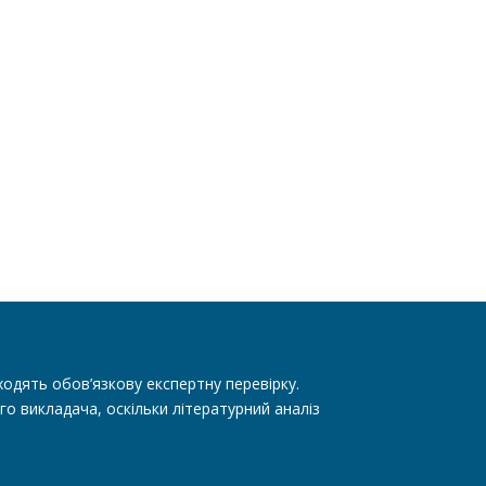
одять обов’язкову експертну перевірку.
го викладача, оскільки літературний аналіз