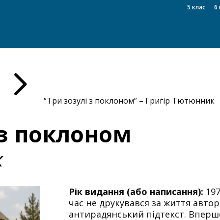
5 клас
6 
5
“Три зозулі з поклоном” – Григір Тютюнник
 з поклоном
к
Рік видання (або написання):
197
час не друкувався за життя авто
антирадянський підтекст. Вперше