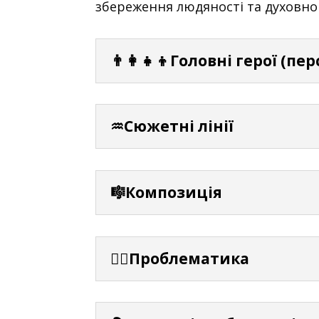
збереження людяності та духовног
👨‍👩‍👧‍👦Головні герої (пе
♒Сюжетні лінії
🎼Композиція
⛓️‍💥Проблематика