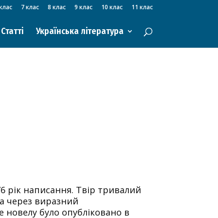
клас
7 клас
8 клас
9 клас
10 клас
11 клас
Статті
Українська література
6 рік написання. Твір тривалий
ра через виразний
 новелу було опубліковано в