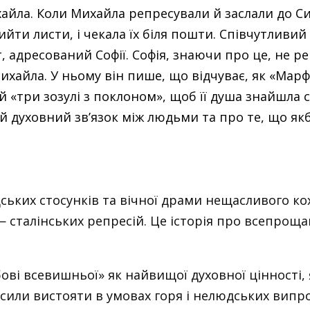
хайла. Коли Михайла репресували й заслали до 
ийти листи, і чекала їх біля пошти. Співчутливи
 адресований Софії. Софія, знаючи про це, не рев
 Михайла. У ньому він пише, що відчуває, як «Ма
їй «три зозулі з поклоном», щоб її душа знайшла 
духовний зв’язок між людьми та про те, що якби
ьких стосунків та вічної драми нещасливого кох
 — сталінських репресій. Це історія про всепрощ
ві всевишньої» як найвищої духовної цінності,
є сили вистояти в умовах горя і нелюдських вип