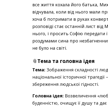
все життя кохала його батька, Ми
відчувала, коли від нього мали пр
хоча б потримати в руках конверт,
розповіді стає останній лист від
нього, і просить Софію передати 
роздумами сина про незбагненний 
не було на світі.
📎
Тема та головна ідея
Тема:
Зображення складності людс
національної історичної трагедії
збереження людської гідності.
Головна ідея:
Возвеличення «любо
буденністю, очищує її душу та да