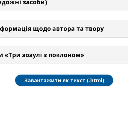
удожні засоби)
нформація щодо автора та твору
и «Три зозулі з поклоном»
Завантажити як текст (.html)