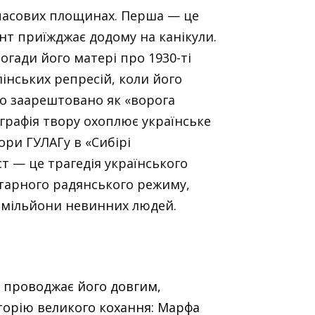
х часових площинах. Перша — це
ент приїжджає додому на канікули.
огади його матері про 1930-ті
лінських репресій, коли його
но заарештовано як «ворога
ографія твору охоплює українське
ори ГУЛАГу в «Сибірі
т — це трагедія українського
ітарного радянського режиму,
 мільйони невинних людей.
, проводжає його довгим,
сторію великого кохання: Марфа