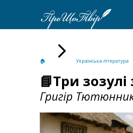
5
🏠
Українська література
📘Три зозулі
Григір Тютюнни