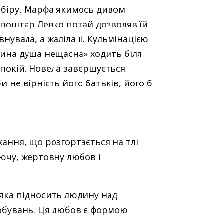
Сибіру, Марфа якимось дивом
й поштар Левко потай дозволяв їй
нувала, а жаліла її. Кульмінацією
рфина душа нещасна» ходить біля
спокій. Новела завершується
 не вірність його батьків, його б
ання, що розгортається на тлі
аючу, жертовну любов і
 яка підносить людину над
робувань. Ця любов є формою