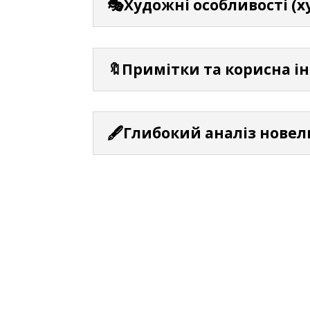
🎭Художні особливості (х
🔖Примітки та корисна і
🖋️Глибокий аналіз новел