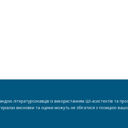
андою літературознавців із використанням ШІ-асистентів та прох
еріалах висновки та оцінки можуть не збігатися з позицією вашо