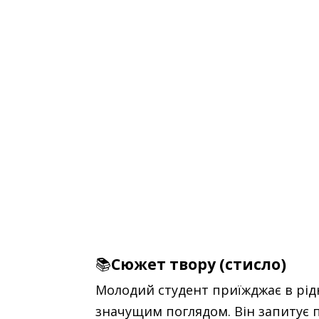
📚
Сюжет твору (стисло)
Молодий студент приїжджає в рідн
значущим поглядом. Він запитує п