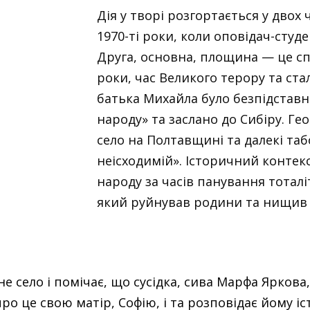
Дія у творі розгортається у дво
1970-ті роки, коли оповідач-студ
Друга, основна, площина — це сп
роки, час Великого терору та ста
батька Михайла було безпідстав
народу» та заслано до Сибіру. Ге
село на Полтавщині та далекі таб
неісходимій». Історичний контекс
народу за часів панування тотал
який руйнував родини та нищив
е село і помічає, що сусідка, сива Марфа Яркова
ро це свою матір, Софію, і та розповідає йому і