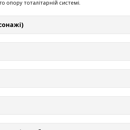
о опору тоталітарній системі.
рсонажі)