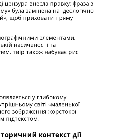
ді цензура внесла правку: фраза з
му» була замінена на ідеологічно
ий», щоб приховати пряму
іографічними елементами.
ькій насиченості та
ем, твір також набуває рис
оявляється у глибокому
утрішньому світі «маленької
ного зображення жорстокої
м підтекстом.
історичний контекст дії