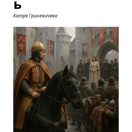
ь
Катря Гриневичева