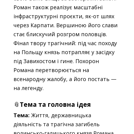
Роман також реалізує масштабні
інфраструктурні проєкти, як-от шлях
через Карпати. Вершиною його слави
стає блискучий розгром половців.
Фінал твору трагічний: під час походу
на Польщу князь потрапляє у засідку
під Завихостом і гине. Похорон
Романа перетворюється на
всенародну жалобу, а його постать —
на легенду.
📎
Тема та головна ідея
Тема:
Життя, державницька
діяльність та трагічна загибель
волинсько-галицького князя Романа