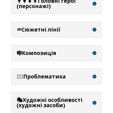
👨‍👩‍👧‍👦Головні герої
(персонажі)
♒Сюжетні лінії
🎼Композиція
⛓️‍💥Проблематика
🎭Художні особливості
(художні засоби)