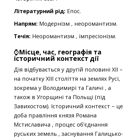
Літературний рід:
Епос.
Напрям:
Модернізм , неоромантизм.
Течія:
Неоромантизм , імпресіонізм.
⌚
Місце, час, географія та
історичний контекст дії
Дія відбувається у другій половині XII –
на початку XIII століття на землях Русі,
зокрема у Володимирі та Галичі , а
також в Угорщині та Польщі (під
Завихостом). Історичний контекст – це
доба правління князя Романа
Мстиславича , процес об’єднання
руських земель , заснування Галицько-