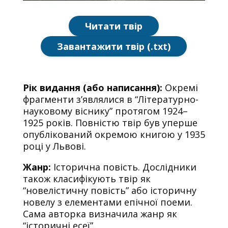
Читати твір
Завантажити твір (.txt)
Рік видання (або написання):
Окремі
фрагменти з’являлися в “Літературно-
науковому віснику” протягом 1924–
1925 років. Повністю твір був уперше
опублікований окремою книгою у 1935
році у Львові.
Жанр:
Історична повість. Дослідники
також класифікують твір як
“новелістичну повість” або історичну
новелу з елементами епічної поеми.
Сама авторка визначила жанр як
“історичні есеї”.