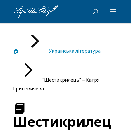
5
🏠
Українська література
5
“Шестикрилець” – Катря
Гриневичева
📘
Шестикрилец