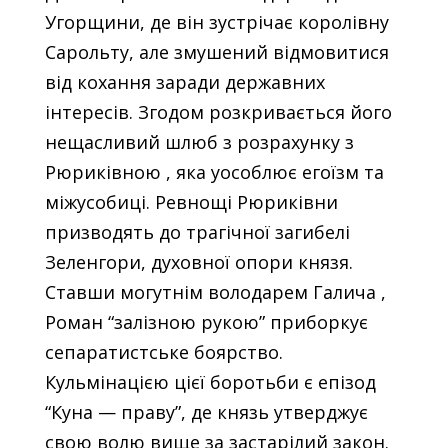
Угорщини, де він зустрічає королівну
Сарольту, але змушений відмовитися
від кохання заради державних
інтересів. Згодом розкривається його
нещасливий шлюб з розрахунку з
Рюриківною , яка уособлює егоїзм та
міжусобиці. Ревнощі Рюриківни
призводять до трагічної загибелі
Зеленгори, духовної опори князя.
Ставши могутнім володарем Галича ,
Роман “залізною рукою” приборкує
сепаратистське боярство.
Кульмінацією цієї боротьби є епізод
“Куна — праву”, де князь утверджує
свою волю вище за застарілий закон.