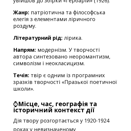
увійшов до збірки «Гербарій» (1926).
Жанр:
патріотична та філософська
елегія з елементами ліричного
роздуму.
Літературний рід:
лірика.
Напрям:
модернізм. У творчості
автора синтезовано неоромантизм,
символізм і неокласицизм.
Течія:
твір є одним із програмних
зразків творчості «Празької поетичної
школи».
⌚
Місце, час, географія та
історичний контекст дії
Дія твору розгортається у 1920-1924
роках у невизначеному