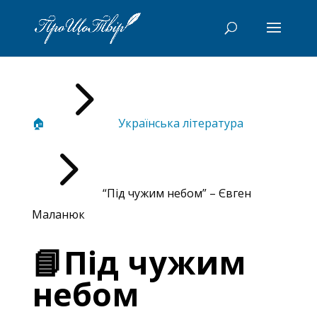
5
🏠
Українська література
5
“Під чужим небом” – Євген
Маланюк
📘Під чужим
небом