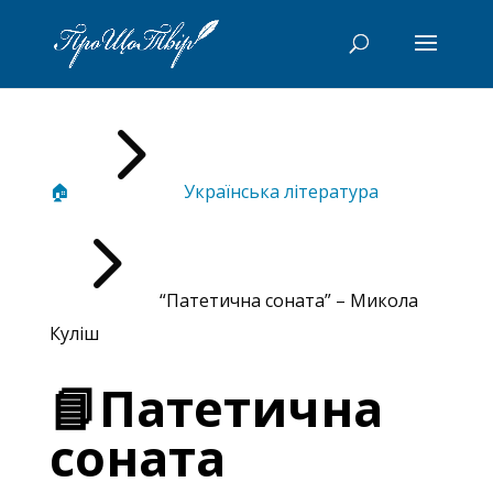
5
🏠
Українська література
5
“Патетична соната” – Микола
Куліш
📘Патетична
соната