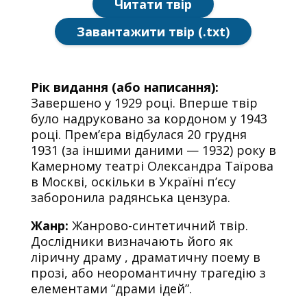
Читати твір
Завантажити твір (.txt)
Рік видання (або написання):
Завершено у 1929 році. Вперше твір
було надруковано за кордоном у 1943
році. Прем’єра відбулася 20 грудня
1931 (за іншими даними — 1932) року в
Камерному театрі Олександра Таїрова
в Москві, оскільки в Україні п’єсу
заборонила радянська цензура.
Жанр:
Жанрово-синтетичний твір.
Дослідники визначають його як
ліричну драму , драматичну поему в
прозі, або неоромантичну трагедію з
елементами “драми ідей”.