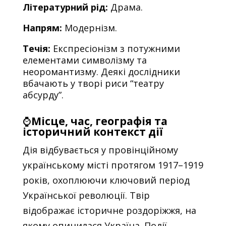
Літературний рід:
Драма.
Напрям:
Модернізм.
Течія:
Експресіонізм з потужними
елементами символізму та
неоромантизму. Деякі дослідники
вбачають у творі риси “театру
абсурду”.
⌚
Місце, час, географія та
історичний контекст дії
Дія відбувається у провінційному
українському місті протягом 1917–1919
років, охоплюючи ключовий період
Української революції. Твір
відображає історичне роздоріжжя, на
якому опинилася Україна. Події