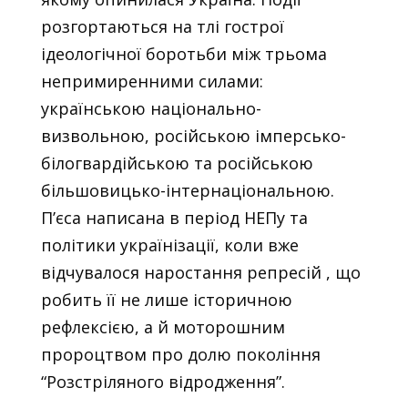
розгортаються на тлі гострої
ідеологічної боротьби між трьома
непримиренними силами:
українською національно-
визвольною, російською імперсько-
білогвардійською та російською
більшовицько-інтернаціональною.
П’єса написана в період НЕПу та
політики українізації, коли вже
відчувалося наростання репресій , що
робить її не лише історичною
рефлексією, а й моторошним
пророцтвом про долю покоління
“Розстріляного відродження”.