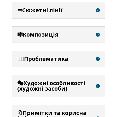
♒Сюжетні лінії
🎼Композиція
⛓️‍💥Проблематика
🎭Художні особливості
(художні засоби)
🔖Примітки та корисна