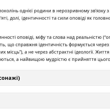
околінь однієї родини в нерозривному зв’язку 
ті, долі, ідентичності та сили оповіді як голов
ності оповіді, міфу та слова над реальністю (“
ить, що справжня ідентичність формується через 
 місць”), а не через абстрактні ідеології. Житт
юються, а найвищою мудрістю є прийняття цього
рсонажі)