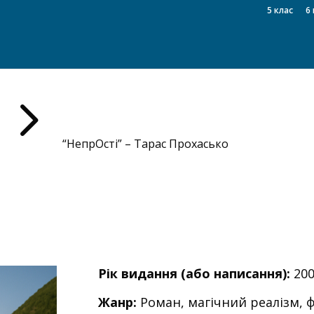
5 клас
6 
5
“НепрОсті” – Тарас Прохасько
Рік видання (або написання):
200
Жанр:
Роман, магічний реалізм, ф