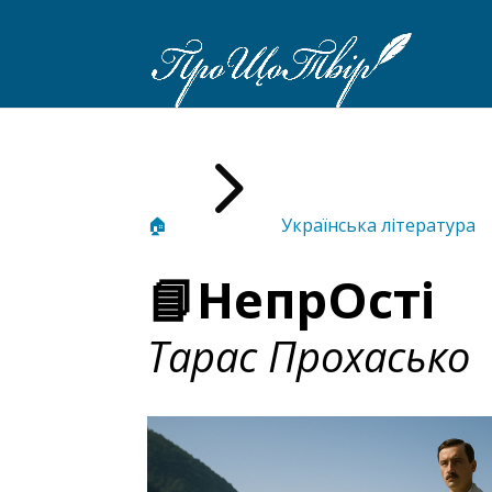
5
🏠
Українська література
📘НепрОсті
Тарас Прохасько