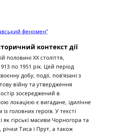
лавський феномен”
історичний контекст дії
й половині XX століття,
13 по 1951 рік. Цей період
оєнну добу, події, пов’язані з
тову війну та утвердження
ростір зосереджений в
ою локацією є вигадане, ідилічне
із головних героїв. У тексті
і як гірські масиви Чорногора та
 річки Тиса і Прут, а також