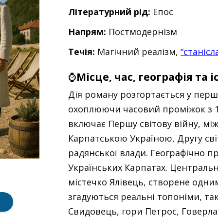
Літературний рід:
Епос
Напрям:
Постмодернізм
Течія:
Магічний реалізм,
“станіс
⌚
Місце, час, географія та 
Дія роману розгортається у перші
охоплюючи часовий проміжок з 19
включає Першу світову війну, міжв
Карпатською Україною, Другу сві
радянської влади. Географічно п
Українських Карпатах. Центральн
містечко Ялівець, створене одним 
згадуються реальні топоніми, так
Свидовець, гори Петрос, Говерла,