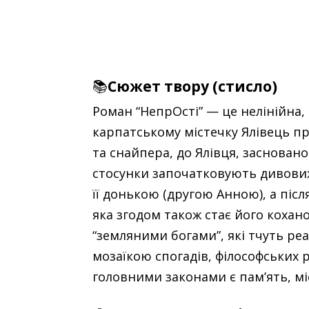
📚
Сюжет твору (стисло)
Роман “НепрОсті” — це нелінійна,
карпатському містечку Ялівець пр
та снайпера, до Ялівця, заснован
стосунки започатковують дивовиж
її донькою (другою Анною), а післ
яка згодом також стає його кохан
“земляними богами”, які тчуть ре
мозаїкою спогадів, філософських 
головними законами є пам’ять, міс