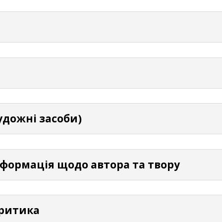
удожні засоби)
нформація щодо автора та твору
Критика