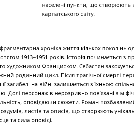
населені пункти, що створюють 
карпатського світу.
 фрагментарна хроніка життя кількох поколінь о
отягом 1913–1951 років. Історія починається з 
ого художником Франциском. Себастян закохується
ний родинний цикл. Після трагічної смерті перш
я її загибелі на війні залишається з їхньою спі
ою. Долі персонажів нерозривно пов’язані з мі
альність, оповідаючи сюжети. Роман позбавлений
роздумів, листів та описів, що створюють унікаль
це та сила оповіді.