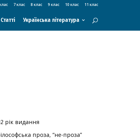
клас
7 клас
8 клас
9 клас
10 клас
11 клас
Статті
Українська література
2 рік видання
ілософська проза, “не-проза”