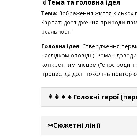
📎
Тема та головна ідея
Тема:
Зображення життя кількох п
Карпат; дослідження природи пам’я
реальності.
Головна ідея:
Ствердження первин
наслідком оповіді”). Роман довод
конкретним місцем (“епос родинних
процес, де долі поколінь повтор
👨‍👩‍👧‍👦Головні герої (пе
♒Сюжетні лінії