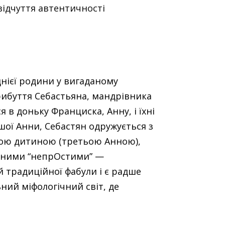
відчуття автентичності
днієї родини у вигаданому
прибуття Себастьяна, мандрівника
 в доньку Франциска, Анну, і їхні
ої Анни, Себастян одружується з
льною дитиною (третьою Анною),
фічними “непрОстими” —
 традиційної фабули і є радше
ний міфологічний світ, де