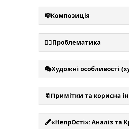
🎼Композиція
⛓️‍💥Проблематика
🎭Художні особливості (х
🔖Примітки та корисна і
🖋️«НепрОсті»: Аналіз та 