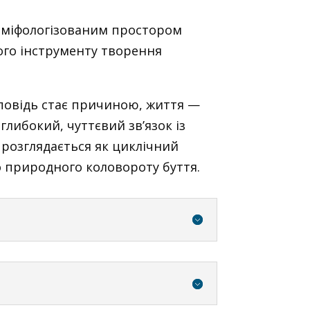
з міфологізованим простором
ного інструменту творення
оповідь стає причиною, життя —
глибокий, чуттєвий зв’язок із
я розглядається як циклічний
 природного коловороту буття.