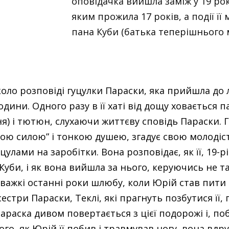
оповідачка вийшла заміж у 19 рок
яким прожила 17 років, а події її
пана Куби (батька теперішнього 
ло розповіді гуцулки Параски, яка прийшла до л
ини. Одного разу в її хаті від дощу ховається пан
я) і тютюн, слухаючи життєву сповідь Параски. 
ю силою” і тонкою душею, згадує свою молодість
лами на заробітки. Вона розповідає, як її, 19-р
Куби, і як вона вийшла за нього, керуючись не т
є важкі останні роки шлюбу, коли Юрій став пит
естри Параски, Теклі, які прагнуть позбутися її
Параска дивом повертається з цієї подорожі і, по
я того, як Юрій її побив і травмував ногу, вона в