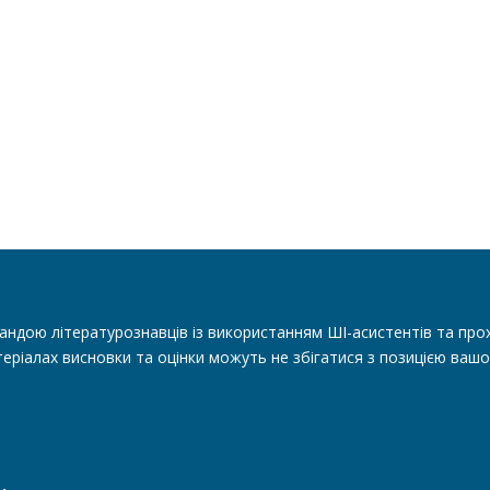
андою літературознавців із використанням ШІ-асистентів та прох
еріалах висновки та оцінки можуть не збігатися з позицією вашо