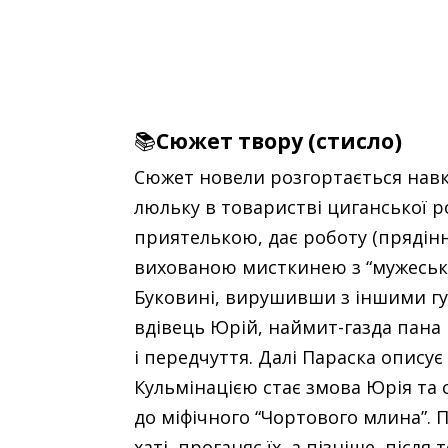
📚
Сюжет твору (стисло)
Сюжет новели розгортається навко
люльку в товаристві циганської род
приятелькою, дає роботу (прядінн
вихованою мисткинею з “мужесько
Буковині, вирушивши з іншими гуцу
вдівець Юрій, наймит-газда пана 
і передчуття. Далі Параска опису
Кульмінацією стає змова Юрія та с
до міфічного “Чортового млина”. 
хаті, проганяє їх, а пізніше, післ