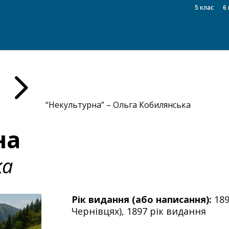
5 клас
6 
5
“Некультурна” – Ольга Кобилянська
на
ка
Рік видання (або написання):
189
Чернівцях), 1897 рік видання