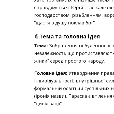
справджується: Юрій стає калікою
господарством, різьбленням, вор
“щастя в душу поклав бог”.
📎
Тема та головна ідея
Тема:
Зображення небуденної особ
незалежності, що протиставляють
жінки” серед простого народу.
Головна ідея:
Утвердження права 
індивідуальності, внутрішньої сил
формальній освіті чи суспільних н
(іронія назви). Параска є втілення
“цивілізації”.