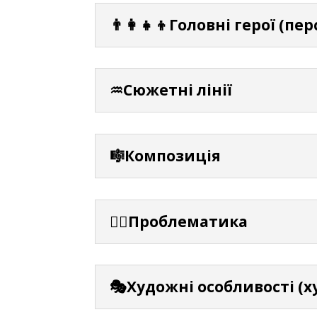
👨‍👩‍👧‍👦Головні герої (пе
♒Сюжетні лінії
🎼Композиція
⛓️‍💥Проблематика
🎭Художні особливості (х