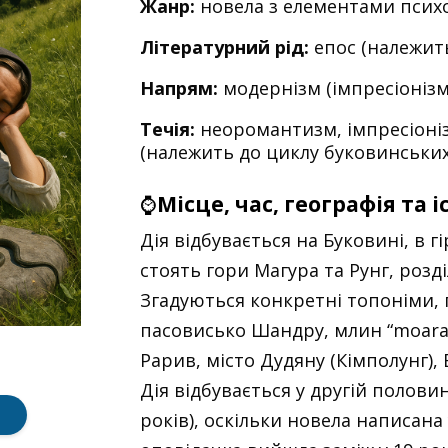
Жанр:
новела з елементами психо
Літературний рід:
епос (належить
Напрям:
модернізм (імпресіоніз
Течія:
неоромантизм, імпресіонізм
(належить до циклу буковинських
⌚
Місце, час, географія та 
Дія відбувається на Буковині, в г
стоять гори Магура та Рунг, роз
Згадуються конкретні топоніми, п
пасовисько Шандру, млин “moara 
Рарив, місто Дудяну (Кімполунг), 
Дія відбувається у другій половин
років), оскільки новела написана у