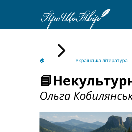
5
🏠
Українська література
📘Некультур
Ольга Кобилянсь