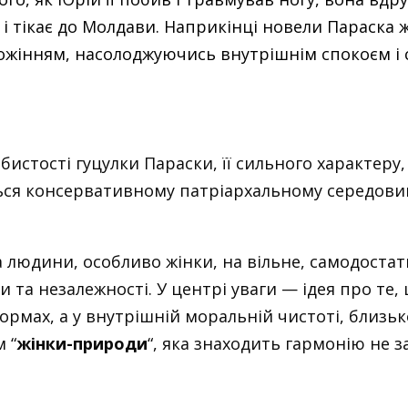
 і тікає до Молдави. Наприкінці новели Параска
ожінням, насолоджуючись внутрішнім спокоєм і 
истості гуцулки Параски, її сильного характеру,
ся консервативному патріархальному середовищу
людини, особливо жінки, на вільне, самодостатн
и та незалежності. У центрі уваги — ідея про те, 
ормах, а у внутрішній моральній чистоті, близьк
м “
жінки-природи
“, яка знаходить гармонію не з