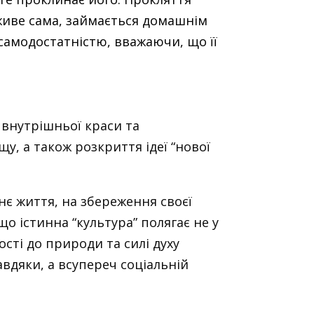
 живе сама, займається домашнім
самодостатністю, вважаючи, що її
 внутрішньої краси та
, а також розкриття ідеї “нової
є життя, на збереження своєї
що істинна “культура” полягає не у
ості до природи та силі духу
авдяки, а всупереч соціальній