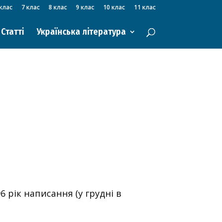
клас
7 клас
8 клас
9 клас
10 клас
11 клас
Статті
Українська література
6 рік написання (у грудні в