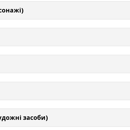
рсонажі)
удожні засоби)