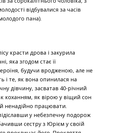
ів за сорокалітнього чоловіка, з
 молодості відбувалися за часів
молодого пана).
ісу красти дрова і закурила
і, яка згодом стає її
Героїня, будучи вродженою, але не
 і те, як вона опинилася на
ічну дівчину, засватав 40-річний
ак коханням, як вірою у віщий сон
и й ненадійно працювати.
, підіславши у небезпечну подорож
бачивши сестру з Юрієм у своїй
друге проклинає його. Прокляття