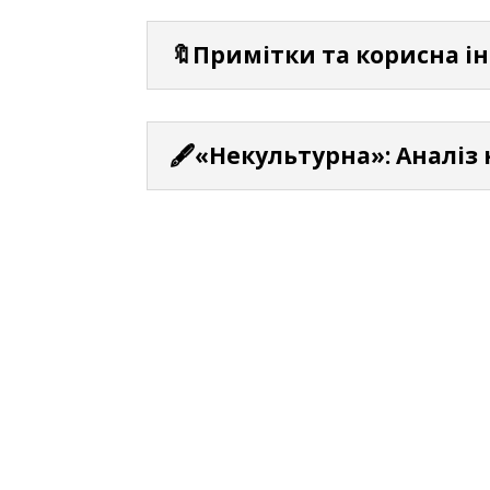
🔖Примітки та корисна і
🖋️«Некультурна»: Аналіз