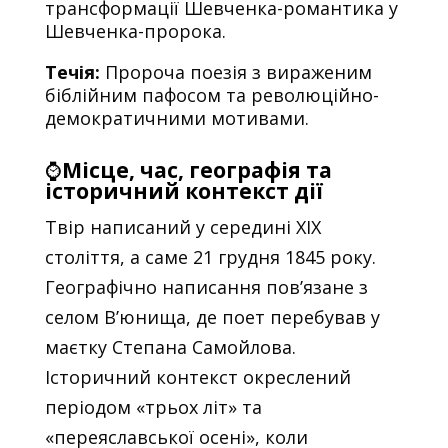
трансформації Шевченка-романтика у
Шевченка-пророка.
Течія:
Пророча поезія з вираженим
біблійним пафосом та революційно-
демократичними мотивами.
⌚
Місце, час, географія та
історичний контекст дії
Твір написаний у середині XIX
століття, а саме 21 грудня 1845 року.
Географічно написання пов’язане з
селом В’юнища, де поет перебував у
маєтку Степана Самойлова.
Історичний контекст окреслений
періодом «трьох літ» та
«переяславської осені», коли