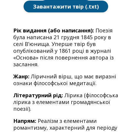
Завантажити твір (.txt)
Рік видання (або написання):
Поезія
була написана 21 грудня 1845 року в
селі В’юнища. Уперше твір був
опублікований у 1861 році в журналі
«Основа» після повернення автора із
заслання.
Жанр:
Ліричний вірш, що має виразні
ознаки філософської медитації.
Літературний рід:
Лірика (філософська
лірика з елементами громадянської
поезії).
Напрям:
Реалізм з елементами
романтизму, характерний для періоду