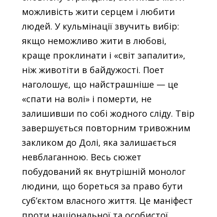
можливість жити серцем і любити
людей. У кульмінації звучить вибір:
якщо неможливо жити в любові,
краще проклинати і «світ запалити»,
ніж животіти в байдужості. Поет
наголошує, що найстрашніше — це
«спати на волі» і померти, не
залишивши по собі жодного сліду. Твір
завершується повторним тривожним
закликом до Долі, яка залишається
невблаганною. Весь сюжет
побудований як внутрішній монолог
людини, що бореться за право бути
суб’єктом власного життя. Це маніфест
проти національної та особистої