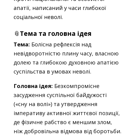
апатії, написаний у часи глибокої
соціальної неволі.
📎
Тема та головна ідея
Тема:
Болісна рефлексія над
невідворотністю плину часу, власною
долею та глибокою духовною апатією
суспільства в умовах неволі.
Головна ідея:
Безкомпромісне
засудження суспільної байдужості
(«сну на волі») та утвердження
імперативу активної життєвої позиції,
де фізичне рабство є меншим злом,
ніж добровільна відмова від боротьби.