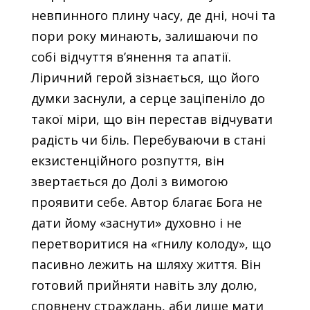
невпинного плину часу, де дні, ночі та
пори року минають, залишаючи по
собі відчуття в’янення та апатії.
Ліричний герой зізнається, що його
думки заснули, а серце заціпеніло до
такої міри, що він перестав відчувати
радість чи біль. Перебуваючи в стані
екзистенційного розпуття, він
звертається до Долі з вимогою
проявити себе. Автор благає Бога не
дати йому «заснути» духовно і не
перетворитися на «гнилу колоду», що
пасивно лежить на шляху життя. Він
готовий прийняти навіть злу долю,
сповнену страждань, аби лише мати