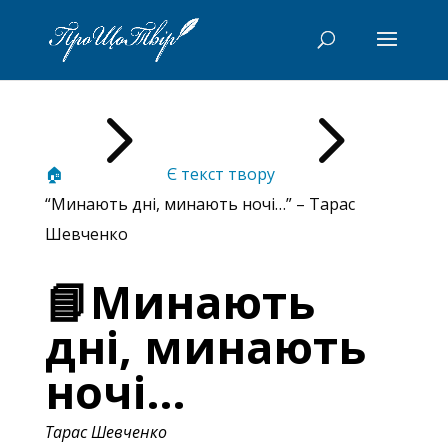
5
5
🏠
Є текст твору
“Минають дні, минають ночі…” – Тарас
Шевченко
📘Минають
дні, минають
ночі…
Тарас Шевченко