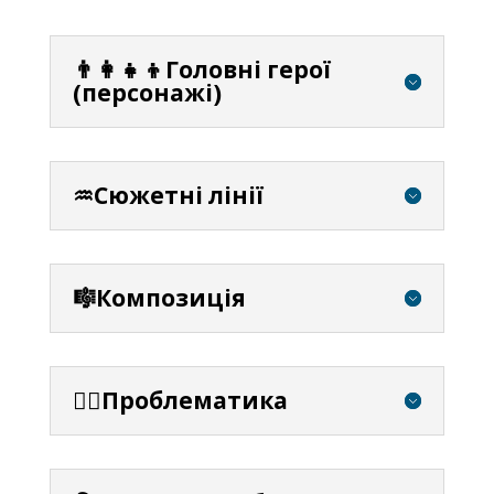
👨‍👩‍👧‍👦Головні герої
(персонажі)
♒Сюжетні лінії
🎼Композиція
⛓️‍💥Проблематика