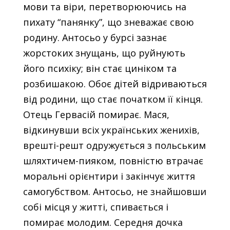
мови та віри, перетворюючись на
пихату “панянку”, що зневажає свою
родину. Антосьо у бурсі зазнає
жорстоких знущань, що руйнують
його психіку; він стає циніком та
розбишакою. Обоє дітей відриваються
від родини, що стає початком її кінця.
Отець Гервасій помирає. Мася,
відкинувши всіх українських женихів,
врешті-решт одружується з польським
шляхтичем-пияком, повністю втрачає
моральні орієнтири і закінчує життя
самогубством. Антосьо, не знайшовши
собі місця у житті, спивається і
помирає молодим. Середня дочка