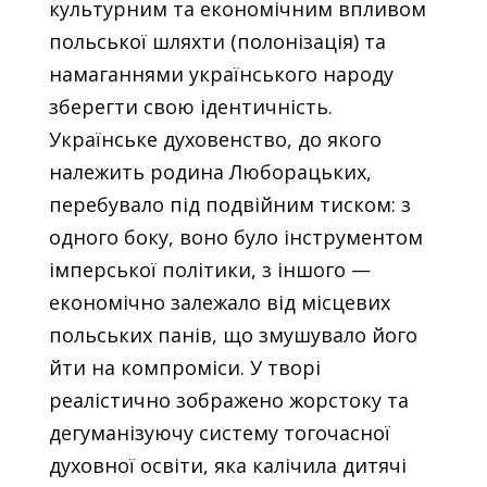
культурним та економічним впливом
польської шляхти (полонізація) та
намаганнями українського народу
зберегти свою ідентичність.
Українське духовенство, до якого
належить родина Люборацьких,
перебувало під подвійним тиском: з
одного боку, воно було інструментом
імперської політики, з іншого —
економічно залежало від місцевих
польських панів, що змушувало його
йти на компроміси. У творі
реалістично зображено жорстоку та
дегуманізуючу систему тогочасної
духовної освіти, яка калічила дитячі