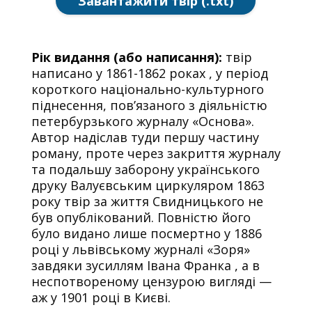
Завантажити твір (.txt)
Рік видання (або написання):
твір
написано у 1861-1862 роках , у період
короткого національно-культурного
піднесення, пов’язаного з діяльністю
петербурзького журналу «Основа».
Автор надіслав туди першу частину
роману, проте через закриття журналу
та подальшу заборону українського
друку Валуєвським циркуляром 1863
року твір за життя Свидницького не
був опублікований. Повністю його
було видано лише посмертно у 1886
році у львівському журналі «Зоря»
завдяки зусиллям Івана Франка , а в
неспотвореному цензурою вигляді —
аж у 1901 році в Києві.