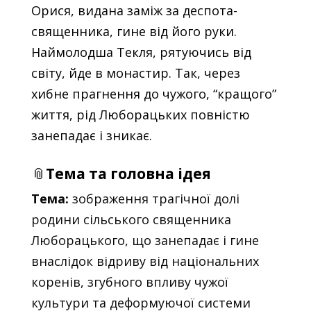
Орися, видана заміж за деспота-
священника, гине від його руки.
Наймолодша Текля, рятуючись від
світу, йде в монастир. Так, через
хибне прагнення до чужого, “кращого”
життя, рід Люборацьких повністю
занепадає і зникає.
📎
Тема та головна ідея
Тема:
зображення трагічної долі
родини сільського священника
Люборацького, що занепадає і гине
внаслідок відриву від національних
коренів, згубного впливу чужої
культури та деформуючої системи