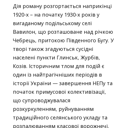
Дія роману розгортається наприкінці
1920-х – на початку 1930-х років у
вигаданому подільському селі
Вавилон, що розташоване над річкою
Чебрець, притокою Південного Бугу. У
творі також згадуються сусідні
населені пункти Глинськ, Журбів,
Козів. Історичним тлом для подій є
один із найтрагічніших періодів в
історії України — завершення НЕПу та
початок примусової колективізації,
що супроводжувалася
розкуркуленням, руйнуванням
традиційного селянського укладу та
розпалюванням класової ворожнечі,