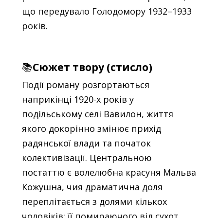
що передувало Голодомору 1932–1933
років.
📚
Сюжет твору (стисло)
Події роману розгортаються
наприкінці 1920-х років у
подільському селі Вавилон, життя
якого докорінно змінює прихід
радянської влади та початок
колективізації. Центральною
постаттю є волелюбна красуня Мальва
Кожушна, чия драматична доля
переплітається з долями кількох
чоловіків: її помираючого від сухот