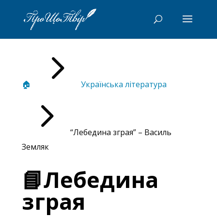
5
🏠
Українська література
5
“Лебедина зграя” – Василь
Земляк
📘Лебедина
зграя