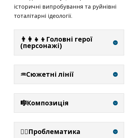
історичні випробування та руйнівні
тоталітарні ідеології.
👨‍👩‍👧‍👦Головні герої
(персонажі)
♒Сюжетні лінії
🎼Композиція
⛓️‍💥Проблематика