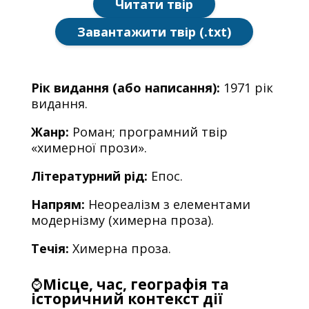
Читати твір
Завантажити твір (.txt)
Рік видання (або написання):
1971 рік
видання.
Жанр:
Роман; програмний твір
«химерної прози».
Літературний рід:
Епос.
Напрям:
Неореалізм з елементами
модернізму (химерна проза).
Течія:
Химерна проза.
⌚
Місце, час, географія та
історичний контекст дії