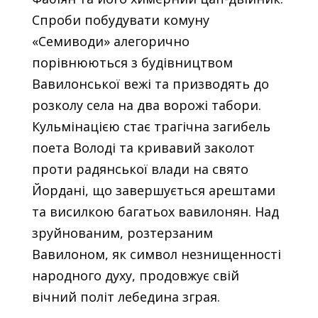
Спроби побудувати комуну
«Семиводи» алегорично
порівнюються з будівництвом
Вавилонської вежі та призводять до
розколу села на два ворожі табори.
Кульмінацією стає трагічна загибель
поета Володі та кривавий заколот
проти радянської влади на свято
Йордані, що завершується арештами
та висилкою багатьох вавилонян. Над
зруйнованим, розтерзаним
Вавилоном, як символ незнищенності
народного духу, продовжує свій
вічний політ лебедина зграя.