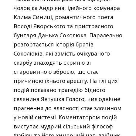
чоловіка Андріяна, ідейного комунара
Клима Синиці, романтичного поета
Володі Яворського та пристрасного
бунтаря Данька Соколюка. Паралельно
розгортається історія братів
Соколюків, які замість очікуваного
скарбу знаходять скриню зі
старовинною зброєю, що стає
причиною їхнього арешту. На тлі цих
подій показано трагедію бідного
селянина Явтушка Голого, чиє одвічне
прагнення до власності стає злочином
у новій системі. Коментатором подій
виступає мудрий сільський філософ
Фабіян та його химерний цап-двійник.