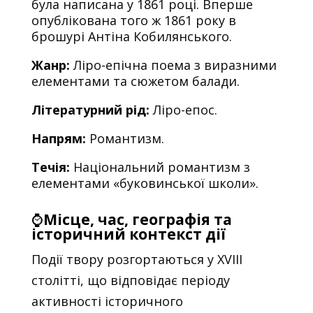
була написана у 1861 році. Вперше
опублікована того ж 1861 року в
брошурі Антіна Кобилянського.
Жанр:
Ліро-епічна поема з виразними
елементами та сюжетом балади.
Літературний рід:
Ліро-епос.
Напрям:
Романтизм.
Течія:
Національний романтизм з
елементами «буковинської школи».
⌚
Місце, час, географія та
історичний контекст дії
Події твору розгортаються у XVIII
столітті, що відповідає періоду
активності історичного