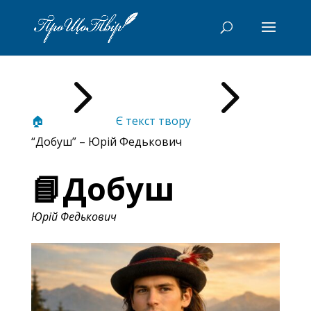
5
5
🏠
Є текст твору
“Добуш” – Юрій Федькович
📘Добуш
Юрій Федькович