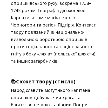
опришківського руху, зокрема 1738–
1745 рокам. Географія дії охоплює
Карпати, а саме магічне коло
Чорногори та регіон Підгір’я. Контекст
твору пов’язаний із національно-
визвольною боротьбою опришків
проти соціального та національного
гніту з боку «ляхів» (польської шляхти)
та інших загарбників.
📚
Сюжет твору (стисло)
Народ славить могутнього капітана
опришків Добуша, чия краса та
багатство не мають рівних. Попри