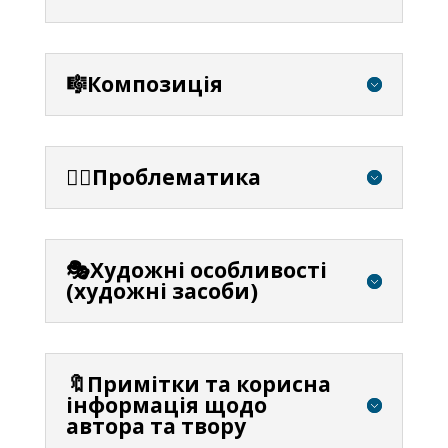
🎼Композиція
⛓️‍💥Проблематика
🎭Художні особливості
(художні засоби)
🔖Примітки та корисна
інформація щодо
автора та твору