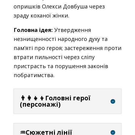
опришків Олекси Довбуша через
зраду коханої жінки.
Головна ідея:
Утвердження
незнищенності народного духу та
пам’яті про героя; застереження проти
втрати пильності через сліпу
пристрасть та порушення законів
побратимства.
👨‍👩‍👧‍👦Головні герої
(персонажі)
♒Сюжетні лінії