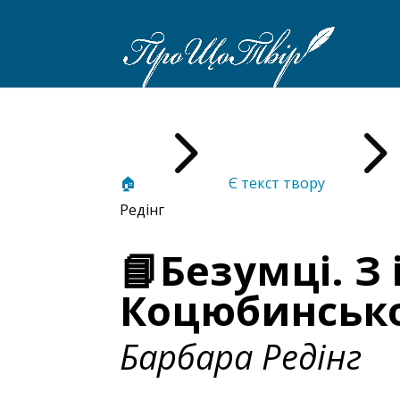
5
🏠
Є текст твору
Редінг
📘Безумці. З
Коцюбинсько
Барбара Редінг