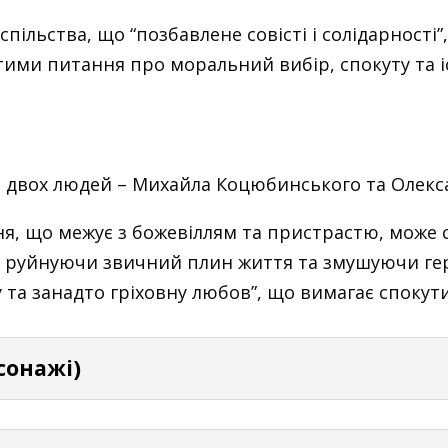
пільства, що “позбавлене совісті і солідарності”
ими питання про моральний вибір, спокуту та 
 двох людей – Михайла Коцюбинського та Олекса
ня, що межує з божевіллям та пристрастю, може
 руйнуючи звичний плин життя та змушуючи гер
та занадто гріховну любов”, що вимагає спокути
рсонажі)