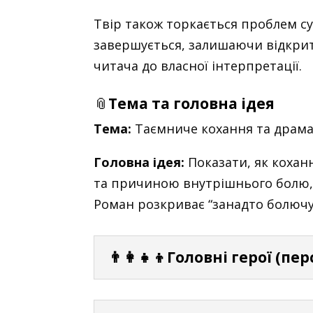
Твір також торкається проблем сус
завершується, залишаючи відкрит
читача до власної інтерпретації.
📎
Тема та головна ідея
Тема:
Таємниче кохання та драма
Головна ідея:
Показати, як кохан
та причиною внутрішнього болю,
Роман розкриває “занадто болючу 
👨‍👩‍👧‍👦Головні герої (пе