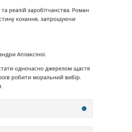
, та реалій заробітчанства. Роман
істину кохання, запрошуючи
ндри Аплаксіної.
 стати одночасно джерелом щастя
оїв робити моральний вибір.
.