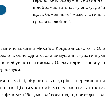
героїв, їхніх роздумів, сновидінь
відображає тогочасну епоху, де 
щось божевільне” може стати іст
гріховної любові”.
таємниче кохання Михайла Коцюбинського та Ол
кохають одне одного, але вимушені існувати в у
, що відбуваються вдома у Олександри, та її внут
д розлуки.
дінь, які відображають внутрішні переживання г
льністю. Ці сни часто містять елементи фантаст
є феномен “безумства” кохання, що виходить за 