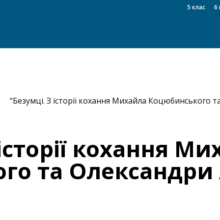
5 клас
6 
5
“Безумці. З історії кохання Михайла Коцюбинського т
 історії кохання М
го та Олександри 