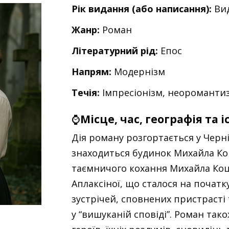
Рік видання (або написання):
Вид
Жанр:
Роман
Літературний рід:
Епос
Напрям:
Модернізм
Течія:
Імпресіонізм, неороманти
⌚
Місце, час, географія та 
Дія роману розгортається у Черніг
знаходиться будинок Михайла Ко
таємничого кохання Михайла Ко
Аплаксіної, що сталося на початку 
зустрічей, сповнених пристрасті 
у “вишуканій сповіді”. Роман так