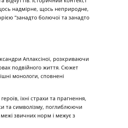
 та відчуттів. Історичний контекст
“щось надмірне, щось неприродне,
орією “занадто болючої та занадто
ександри Аплаксіної, розкриваючи
мовах подвійного життя. Сюжет
рішні монологи, сповнені
ероїв, їхні страхи та прагнення,
ики та символізму, поглиблюючи
межі звичних норм і межує з