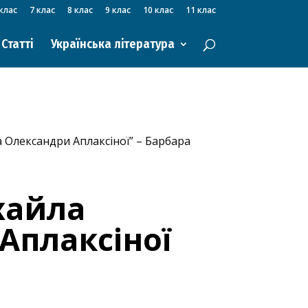
клас
7 клас
8 клас
9 клас
10 клас
11 клас
Статті
Українська література
а Олександри Аплаксіної” – Барбара
ихайла
Аплаксіної