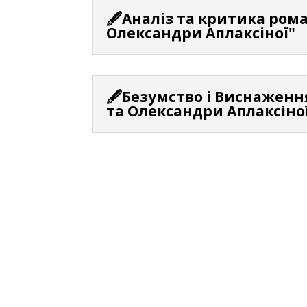
🖋️Аналіз та критика ром
Олександри Аплаксіної"
🖋️Безумство і Виснажен
та Олександри Аплаксіної