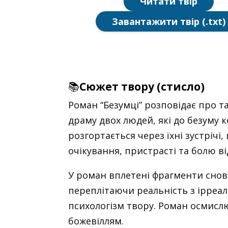
Читати твір
Завантажити твір (.txt)
📚
Сюжет твору (стисло)
Роман “Безумці” розповідає про 
драму двох людей, які до безуму 
розгортається через їхні зустрічі
очікування, пристрасті та болю ві
У роман вплетені фрагменти снови
переплітаючи реальність з ірреа
психологізм твору. Роман осмислю
божевіллям.