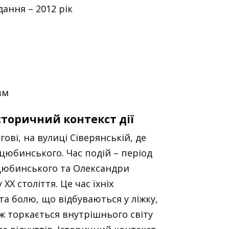
ання – 2012 рік
зм
історичний контекст дії
ові, на вулиці Сіверянській, де
цюбинського. Час подій – період
цюбинського та Олександри
ХХ століття. Це час їхніх
та болю, що відбуваються у ліжку,
ож торкається внутрішнього світу