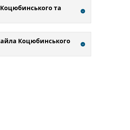
а Коцюбинського та
ихайла Коцюбинського