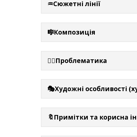
♒Сюжетні лінії
🎼Композиція
⛓️‍💥Проблематика
🎭Художні особливості (х
🔖Примітки та корисна і