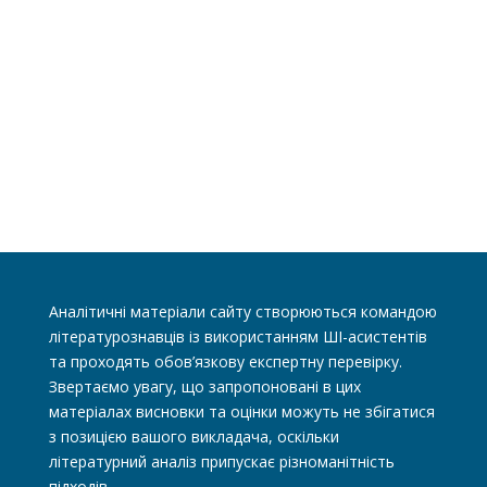
Аналітичні матеріали сайту створюються командою
літературознавців із використанням ШІ-асистентів
та проходять обов’язкову експертну перевірку.
Звертаємо увагу, що запропоновані в цих
матеріалах висновки та оцінки можуть не збігатися
з позицією вашого викладача, оскільки
літературний аналіз припускає різноманітність
підходів.