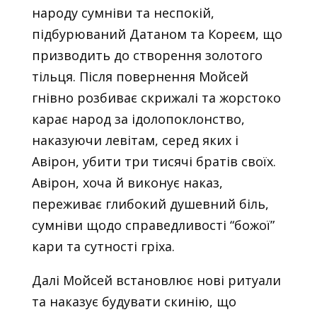
народу сумніви та неспокій,
підбурюваний Датаном та Кореєм, що
призводить до створення золотого
тільця. Після повернення Мойсей
гнівно розбиває скрижалі та жорстоко
карає народ за ідолопоклонство,
наказуючи левітам, серед яких і
Авірон, убити три тисячі братів своїх.
Авірон, хоча й виконує наказ,
переживає глибокий душевний біль,
сумніви щодо справедливості “божої”
кари та сутності гріха.
Далі Мойсей встановлює нові ритуали
та наказує будувати скинію, що