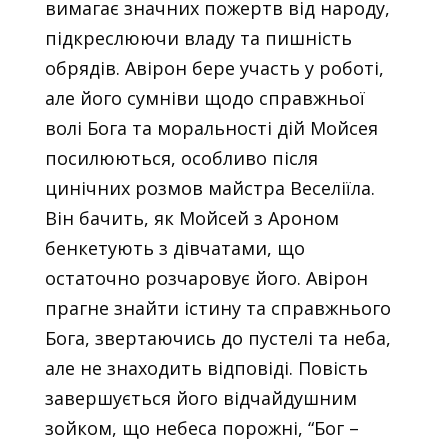
вимагає значних пожертв від народу,
підкреслюючи владу та пишність
обрядів. Авірон бере участь у роботі,
але його сумніви щодо справжньої
волі Бога та моральності дій Мойсея
посилюються, особливо після
цинічних розмов майстра Веселіїла.
Він бачить, як Мойсей з Ароном
бенкетують з дівчатами, що
остаточно розчаровує його. Авірон
прагне знайти істину та справжнього
Бога, звертаючись до пустелі та неба,
але не знаходить відповіді. Повість
завершується його відчайдушним
зойком, що небеса порожні, “Бог –