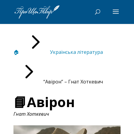
5
🏠
Українська література
5
“Авірон” – Гнат Хоткевич
📘Авірон
Гнат Хоткевич