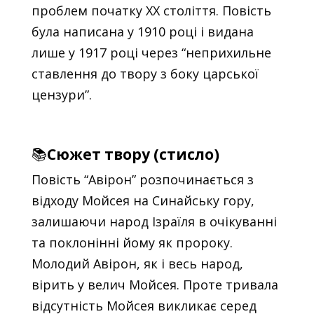
проблем початку XX століття. Повість
була написана у 1910 році і видана
лише у 1917 році через “неприхильне
ставлення до твору з боку царської
цензури”.
📚
Сюжет твору (стисло)
Повість “Авірон” розпочинається з
відходу Мойсея на Синайську гору,
залишаючи народ Ізраїля в очікуванні
та поклонінні йому як пророку.
Молодий Авірон, як і весь народ,
вірить у велич Мойсея. Проте тривала
відсутність Мойсея викликає серед