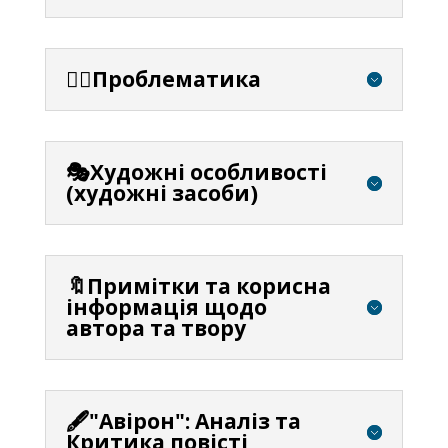
⛓️‍💥Проблематика
🎭Художні особливості
(художні засоби)
🔖Примітки та корисна
інформація щодо
автора та твору
🖋️"Авірон": Аналіз та
Критика повісті