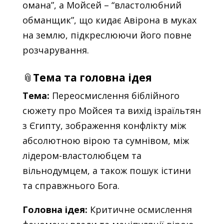
омана”, а Мойсей – “властолюбний
обманщик”, що кидає Авірона в муках
на землю, підкреслюючи його повне
розчарування.
📎
Тема та головна ідея
Тема:
Переосмислення біблійного
сюжету про Мойсея та вихід ізраїльтян
з Єгипту, зображення конфлікту між
абсолютною вірою та сумнівом, між
лідером-властолюбцем та
вільнодумцем, а також пошук істини
та справжнього Бога.
Головна ідея:
Критичне осмислення