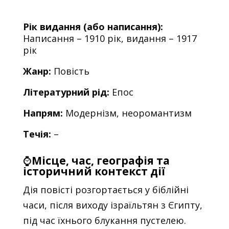
Рік видання (або написання):
Написання – 1910 рік, видання – 1917
рік
Жанр:
Повість
Літературний рід:
Епос
Напрям:
Модернізм, неоромантизм
Течія:
–
⌚
Місце, час, географія та
історичний контекст дії
Дія повісті розгортається у біблійні
часи, після виходу ізраїльтян з Єгипту,
під час їхнього блукання пустелею.