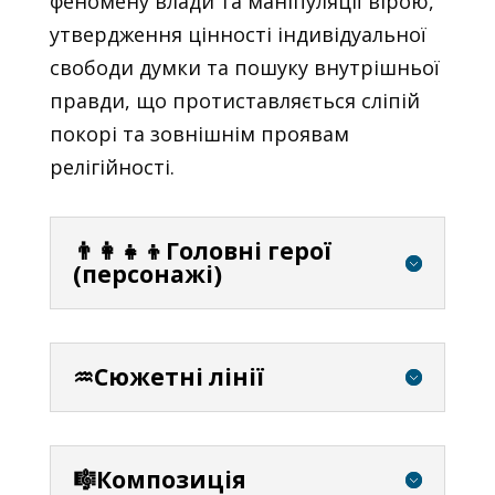
феномену влади та маніпуляції вірою,
утвердження цінності індивідуальної
свободи думки та пошуку внутрішньої
правди, що протиставляється сліпій
покорі та зовнішнім проявам
релігійності.
👨‍👩‍👧‍👦Головні герої
(персонажі)
♒Сюжетні лінії
🎼Композиція