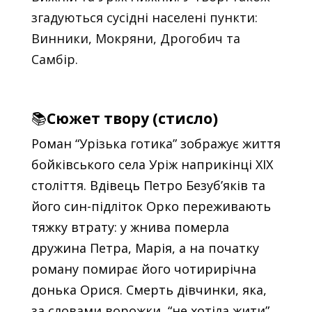
згадуються сусідні населені пункти:
Винники, Мокряни, Дрогобич та
Самбір.
📚
Сюжет твору (стисло)
Роман “Урізька готика” зображує життя
бойківського села Уріж наприкінці ХІХ
століття. Вдівець Петро Безуб’яків та
його син-підліток Орко переживають
тяжку втрату: у жнива померла
дружина Петра, Марія, а на початку
роману помирає його чотирирічна
донька Орися. Смерть дівчинки, яка,
за словами ворожки, “не хотіла жити”,