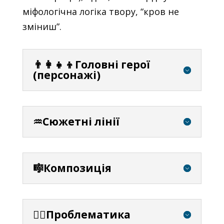
міфологічна логіка твору, “кров не
зміниш”.
👨‍👩‍👧‍👦Головні герої
(персонажі)
♒Сюжетні лінії
🎼Композиція
⛓️‍💥Проблематика