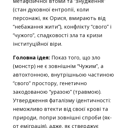
метафізичної втоми та “знудження”
(стан духовної ентропії, коли
персонажі, як Орися, вмирають від
“небажання жити”), конфлікту “свого” і
“чужого”, спадковості зла та кризи
інституційної віри.
Головна ідея:
Показ того, що зло
(монстр) не є зовнішнім “Чужим”, а
автохтонною, внутрішньою частиною
“свого” простору, генетично
закодованою “уразою” (травмою).
Утвердження фаталізму ідентичності:
неможливо втекти від своєї крові та
природи, попри зовнішні спроби (як-
от еміграція), адже, як стверджує