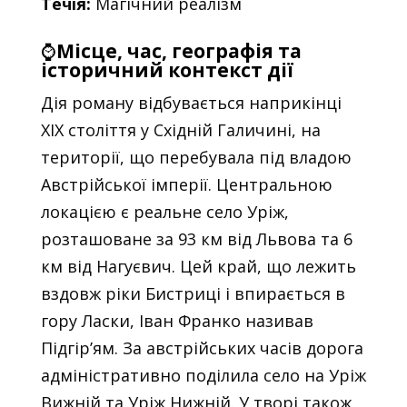
Течія:
Магічний реалізм
⌚
Місце, час, географія та
історичний контекст дії
Дія роману відбувається наприкінці
ХІХ століття у Східній Галичині, на
території, що перебувала під владою
Австрійської імперії. Центральною
локацією є реальне село Уріж,
розташоване за 93 км від Львова та 6
км від Нагуєвич. Цей край, що лежить
вздовж ріки Бистриці і впирається в
гору Ласки, Іван Франко називав
Підгір’ям. За австрійських часів дорога
адміністративно поділила село на Уріж
Вижній та Уріж Нижній. У творі також