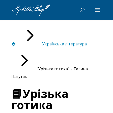
5
🏠
Українська література
5
“Урізька готика” – Галина
Пагутяк
📘Урізька
готика