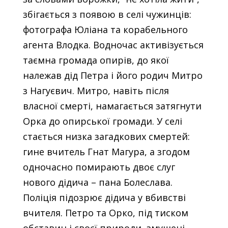
збігається з появою в селі чужинців:
фотографа Юліана та корабельного
агента Влодка. Водночас активізується
таємна громада опирів, до якої
належав дід Петра і його родич Митро
з Нагуєвич. Митро, навіть після
власної смерті, намагається затягнути
Орка до опирської громади. У селі
стається низка загадкових смертей:
гине вчитель Гнат Магура, а згодом
одночасно помирають двоє слуг
нового дідича – пана Болеслава.
Поліція підозрює дідича у вбивстві
вчителя. Петро та Орко, під тиском
обставин і своєї природи, змушені